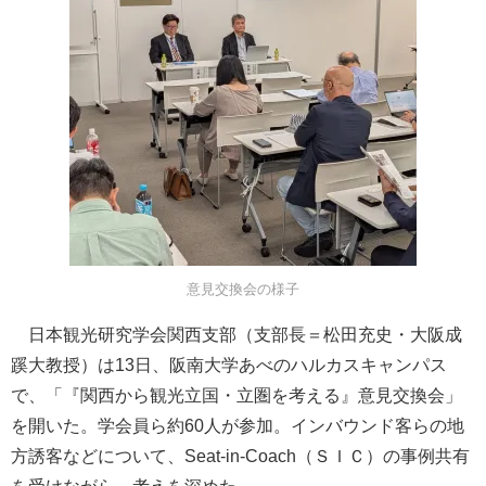
意見交換会の様子
日本観光研究学会関西支部（支部長＝松田充史・大阪成
蹊大教授）は13日、阪南大学あべのハルカスキャンパス
で、「『関西から観光立国・立圏を考える』意見交換会」
を開いた。学会員ら約60人が参加。インバウンド客らの地
方誘客などについて、Seat-in-Coach（ＳＩＣ）の事例共有