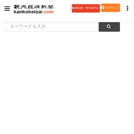
ログイン
購読(紙・電子版)申込