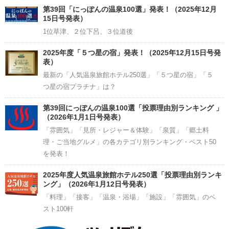
Channel
第39回「にっぽんの温泉100選」発表！（2025年12月
15日号発表）
1位草津、２位下呂、３位道後
2025年度「５つ星の宿」発表！（2025年12月15日号発
表）
最新の「人気温泉旅館ホテル250選」「５つ星の宿」「５
つ星の宿プラチナ」は？
第39回にっぽんの温泉100選「投票理由別ランキング 」
（2026年1月1日号発表）
「雰囲気」「見所・レジャー＆体験」「泉質」「郷土料
理・ご当地グルメ」の各カテゴリ別ランキング・ベスト50
を発表！
2025年度人気温泉旅館ホテル250選「投票理由別ランキ
ング」（2026年1月12日号発表）
「料理」「接客」「温泉・浴場」「施設」「雰囲気」のベ
スト100軒