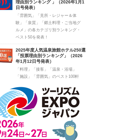
理由別ランキング 」（2026年1月1
日号発表）
「雰囲気」「見所・レジャー＆体
験」「泉質」「郷土料理・ご当地グ
ルメ」の各カテゴリ別ランキング・
ベスト50を発表！
2025年度人気温泉旅館ホテル250選
「投票理由別ランキング」（2026
年1月12日号発表）
「料理」「接客」「温泉・浴場」
「施設」「雰囲気」のベスト100軒