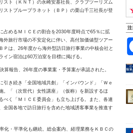
リスト（ＫＮＴ）の永崎安基社長、クラブツーリズム
リストブループラネット（ＢＰ）の栗山千三社長が登
注
占めるＭＩＣＥの割合を2030年度時点で65％に拡
海外旅行市場の不安定化に伴い、高付加価値型ツアー
ＢＰは、26年度から海外型訪日旅行事業の中核会社と
ライン宿泊は60万泊室を目標に掲げる。
決算報告、26年度の事業案・予算案が承認された。
に引き続き「全国地域共創」「インバウンド」「Ｗｅ
施。「（次世代）女性講座」（仮称）を新設するほ
るべく「ＭＩＣＥ委員会」も立ち上げる。また、各連
、全国各地で訪日旅行を含めた地域誘客事業を推進す
率化・平準化も継続。総会案内、経理業務をＫＢＣの