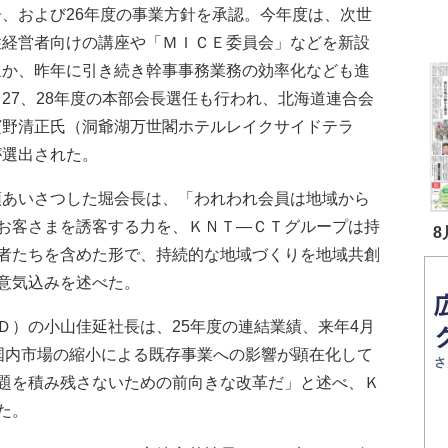
告、および26年度の事業方針を承認。今年度は、次世
性経営者向けの講座や「ＭＩＣＥ委員会」などを新設
ほか、昨年に引き続き幹事事務業務の効率化なども進
27、28年度の本部会長選任も行われ、北海道連合会
濱野清正氏（洞爺湖万世閣ホテルレイクサイドテラ
が選出された。
あいさつした堀会長は、「われわれ会員は地域から
お客さまを誘客する力を、ＫＮＴ―ＣＴグループは持
8
者たちを含めた形で、持続的な地域づくりを地域共創
意気込みを述べた。
）の小山佳延社長は、25年度の連結業績、来年4月
国内市場の縮小による既存事業への影響が顕在化して
題を積み残さないための前向きな改革だ」と述べ、Ｋ
た。