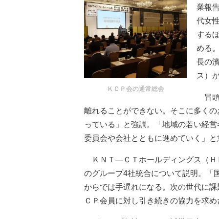
業報
代女
する
める。
長の
ス）
ＫＣＰ会の通常総会
冒頭
離れることができない。そこに多くの
っている」と強調。「地域の若い経営
委員会や会社とともに進めていく」と
ＫＮＴ―ＣＴホールディングス（ＨＤ
のグループ4社統合について説明。「
からでは手遅れになる。次の世代に課
ＣＰ会員に対し引き続きの協力を求め