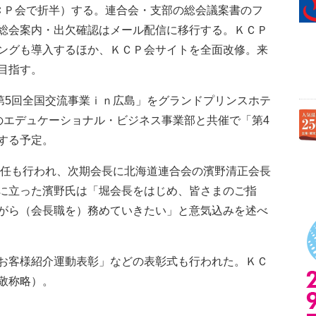
ＣＰ会で折半）する。連合会・支部の総会議案書のフ
総会案内・出欠確認はメール配信に移行する。ＫＣＰ
ングも導入するほか、ＫＣＰ会サイトを全面改修。来
目指す。
第5回全国交流事業ｉｎ広島」をグランドプリンスホテ
のエデュケーショナル・ビジネス事業部と共催で「第4
する予定。
選任も行われ、次期会長に北海道連合会の濱野清正会長
に立った濱野氏は「堀会長をはじめ、皆さまのご指
がら（会長職を）務めていきたい」と意気込みを述べ
お客様紹介運動表彰」などの表彰式も行われた。ＫＣ
敬称略）。