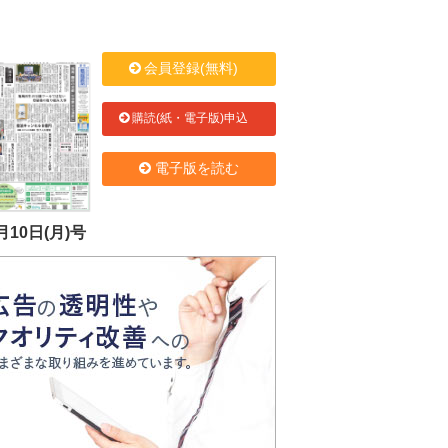
会員登録(無料)
購読(紙・電子版)申込
電子版を読む
月10日(月)号