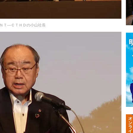
ＮＴ―ＣＴＨＤの小山社長