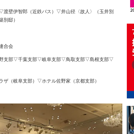
▽渡壁伊智郎（近鉄バス）▽井山径〈故人〉（玉井別
築別邸）
連合会
野支部▽千葉支部▽岐阜支部▽鳥取支部▽島根支部▽
ラザ（岐阜支部）▽ホテル佐野家（京都支部）