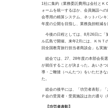
1社に集約（業務委託費用は会社とＫ
ォームを統一するほか、会員施設への
会専用の精算システム、ネットバンキ
年度の公開を目指し、業務負担軽減を
今後の日程としては、8月26日に「
ル広島で開催。来年2月には、ＫＮＴ
回全国教育旅行担当者商談会」も実施
総会では、27、28年度の本部会長
が就任することが決まった。あいさつ
導・ご鞭撻（べんたつ）をいただきな
た。
総会の後半には、「功労者表彰」「
Ｐ会の受賞者・受賞施設は次の通り（
【功労者表彰】