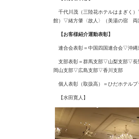
千代川茂（三陸花ホテルはまぎく）
館）▽緒方肇〈故人〉（美湯の宿 両
【お客様紹介運動表彰】
連合会表彰＝中国四国連合会▽沖縄
支部表彰＝群馬支部▽山梨支部▽長
岡山支部▽広島支部▽香川支部
個人表彰（取扱高）＝ひだホテルプ
【水田寛人】