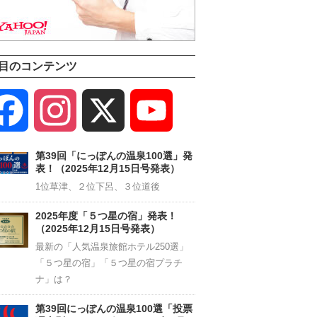
目のコンテンツ
Facebook
Instagram
X
YouTube
Channel
第39回「にっぽんの温泉100選」発
表！（2025年12月15日号発表）
1位草津、２位下呂、３位道後
2025年度「５つ星の宿」発表！
（2025年12月15日号発表）
最新の「人気温泉旅館ホテル250選」
「５つ星の宿」「５つ星の宿プラチ
ナ」は？
第39回にっぽんの温泉100選「投票