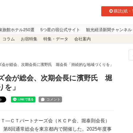
購読(紙・
泉旅館ホテル250選
5つ星の宿公式サイト
観光経済新聞チャンネル
コラム
お宿特集
特集・データ
会社案内
ズ会が総会、次期会長に濱野氏 堀会長「持続的な地域づくりを」
ズ会が総会、次期会長に濱野氏 堀
りを」
ト
Ｔ―ＣＴパートナーズ会（ＫＣＰ会、堀泰則会長）
、第8回通常総会を東京都内で開催した。2025年度事