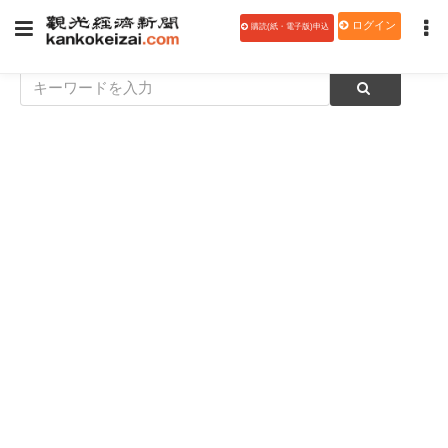
ログイン
購読(紙・電子版)申込