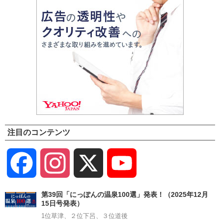
注目のコンテンツ
Facebook
Instagram
X
YouTube
Channel
第39回「にっぽんの温泉100選」発表！（2025年12月
15日号発表）
1位草津、２位下呂、３位道後