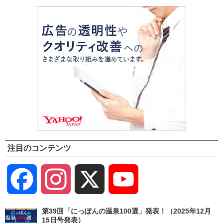
注目のコンテンツ
Facebook
Instagram
X
YouTube
Channel
第39回「にっぽんの温泉100選」発表！（2025年12月
15日号発表）