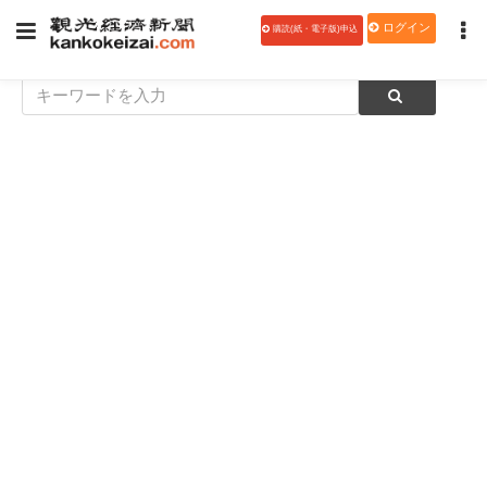
ログイン
購読(紙・電子版)申込