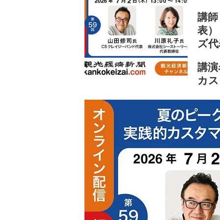
講師
表）
ズ代
講演
カス