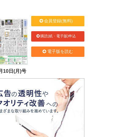
会員登録(無料)
購読(紙・電子版)申込
電子版を読む
月10日(月)号