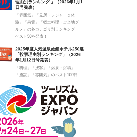
理由別ランキング 」（2026年1月1
日号発表）
「雰囲気」「見所・レジャー＆体
験」「泉質」「郷土料理・ご当地グ
ルメ」の各カテゴリ別ランキング・
ベスト50を発表！
2025年度人気温泉旅館ホテル250選
「投票理由別ランキング」（2026
年1月12日号発表）
「料理」「接客」「温泉・浴場」
「施設」「雰囲気」のベスト100軒