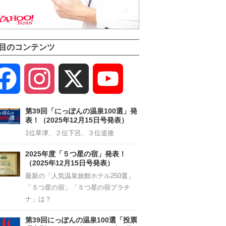
目のコンテンツ
Facebook
Instagram
X
YouTube
Channel
第39回「にっぽんの温泉100選」発
表！（2025年12月15日号発表）
1位草津、２位下呂、３位道後
2025年度「５つ星の宿」発表！
（2025年12月15日号発表）
最新の「人気温泉旅館ホテル250選」
「５つ星の宿」「５つ星の宿プラチ
ナ」は？
第39回にっぽんの温泉100選「投票