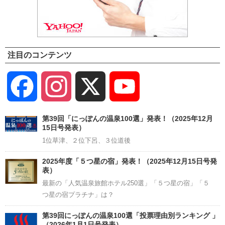
注目のコンテンツ
Facebook
Instagram
X
YouTube
Channel
第39回「にっぽんの温泉100選」発表！（2025年12月
15日号発表）
1位草津、２位下呂、３位道後
2025年度「５つ星の宿」発表！（2025年12月15日号発
表）
最新の「人気温泉旅館ホテル250選」「５つ星の宿」「５
つ星の宿プラチナ」は？
第39回にっぽんの温泉100選「投票理由別ランキング 」
（2026年1月1日号発表）