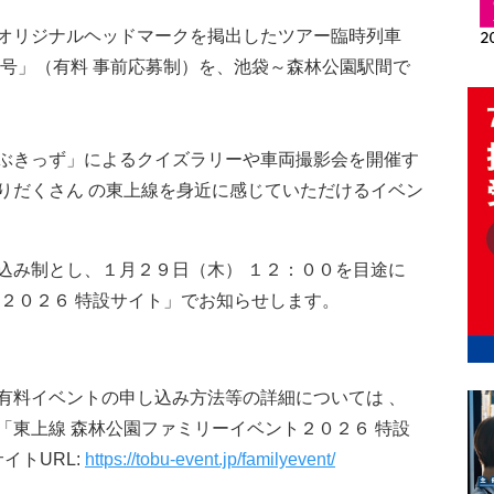
オリジナルヘッドマークを掲出したツアー臨時列車
ト号」（有料 事前応募制）を、池袋～森林公園駅間で
ぶきっず」によるクイズラリーや車両撮影会を開催す
りだくさん の東上線を身近に感じていただけるイベン
み制とし、１月２９日（木） １２：００を目途に
ト２０２６ 特設サイト」でお知らせします。
有料イベントの申し込み方法等の詳細については 、
「東上線 森林公園ファミリーイベント２０２６ 特設
イトURL:
https://tobu-event.jp/familyevent/