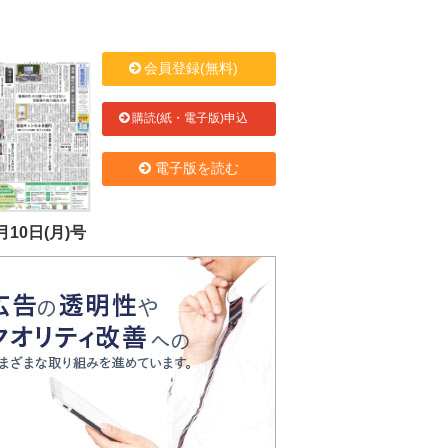
会員登録(無料)
購読(紙・電子版)申込
電子版を読む
月10日(月)号