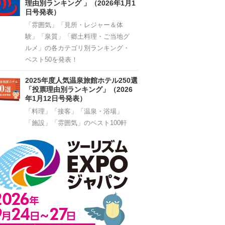
理由別ランキング 」（2026年1月1
日号発表）
「雰囲気」「見所・レジャー＆体
験」「泉質」「郷土料理・ご当地グ
ルメ」の各カテゴリ別ランキング・
ベスト50を発表！
2025年度人気温泉旅館ホテル250選
「投票理由別ランキング」（2026
年1月12日号発表）
「料理」「接客」「温泉・浴場」
「施設」「雰囲気」のベスト100軒