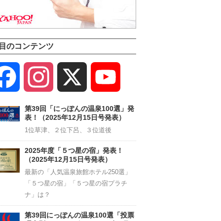
目のコンテンツ
Facebook
Instagram
X
YouTube
Channel
第39回「にっぽんの温泉100選」発
表！（2025年12月15日号発表）
1位草津、２位下呂、３位道後
2025年度「５つ星の宿」発表！
（2025年12月15日号発表）
最新の「人気温泉旅館ホテル250選」
「５つ星の宿」「５つ星の宿プラチ
ナ」は？
第39回にっぽんの温泉100選「投票