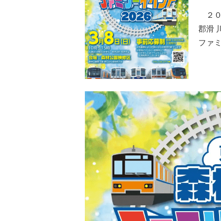
２０
郡滑 
ファ