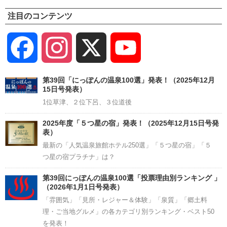
注目のコンテンツ
Facebook
Instagram
X
YouTube
Channel
第39回「にっぽんの温泉100選」発表！（2025年12月
15日号発表）
1位草津、２位下呂、３位道後
2025年度「５つ星の宿」発表！（2025年12月15日号発
表）
最新の「人気温泉旅館ホテル250選」「５つ星の宿」「５
つ星の宿プラチナ」は？
第39回にっぽんの温泉100選「投票理由別ランキング 」
（2026年1月1日号発表）
「雰囲気」「見所・レジャー＆体験」「泉質」「郷土料
理・ご当地グルメ」の各カテゴリ別ランキング・ベスト50
を発表！