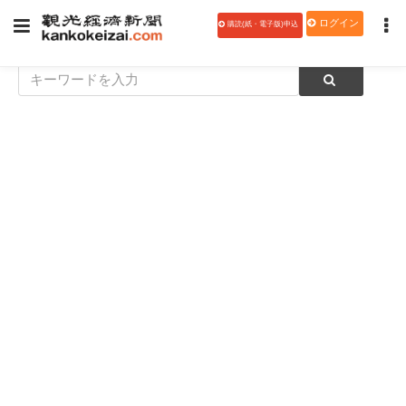
ログイン
購読(紙・電子版)申込