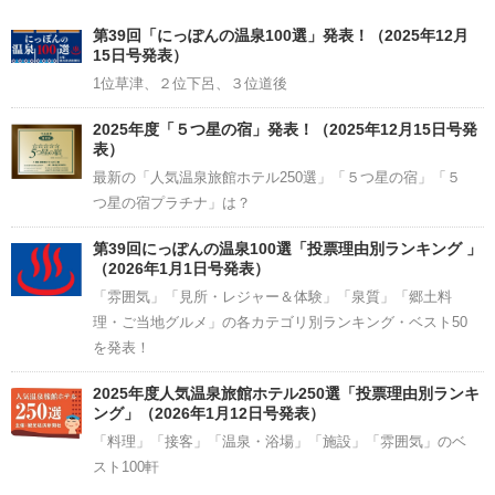
Channel
第39回「にっぽんの温泉100選」発表！（2025年12月
15日号発表）
1位草津、２位下呂、３位道後
2025年度「５つ星の宿」発表！（2025年12月15日号発
表）
最新の「人気温泉旅館ホテル250選」「５つ星の宿」「５
つ星の宿プラチナ」は？
第39回にっぽんの温泉100選「投票理由別ランキング 」
（2026年1月1日号発表）
「雰囲気」「見所・レジャー＆体験」「泉質」「郷土料
理・ご当地グルメ」の各カテゴリ別ランキング・ベスト50
を発表！
2025年度人気温泉旅館ホテル250選「投票理由別ランキ
ング」（2026年1月12日号発表）
「料理」「接客」「温泉・浴場」「施設」「雰囲気」のベ
スト100軒