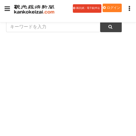
ログイン
購読(紙・電子版)申込