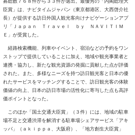
募総数７６８件から３３件が選出。最優秀の「内閣総理大
臣賞」は、ナビタイムジャパン（東京都港区、大西啓介社
長）が提供する訪日外国人観光客向けナビゲーションアプ
リ「Ｊａｐａｎ Ｔｒａｖｅｌ ｂｙ ＮＡＶＩＴＩＭ
Ｅ」が受賞した。
経路検索機能、列車やイベント、宿泊などの予約をワン
ストップで提供していることに加え、地域や観光事業者と
連携・協力し、新たな観光資源の発掘に貢献した点が評価
された。また、多様なニーズを持つ訪日観光客と日本の優
れたサービスをマッチングすることで、訪日観光客の体験
価値の向上、日本の訪日市場の活性化に寄与した点も高評
価ポイントとなった。
このほか「国土交通大臣賞」（３件）には、地域の駐車
場不足と交通渋滞を解消する駐車場シェアサービス「アキ
ッパ」（ａｋｉｐｐａ、大阪府）、「地方創生大臣賞」