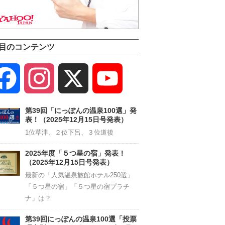
目のコンテンツ
Facebook
Instagram
X
YouTube
Channel
第39回「にっぽんの温泉100選」発
表！（2025年12月15日号発表）
1位草津、２位下呂、３位道後
2025年度「５つ星の宿」発表！
（2025年12月15日号発表）
最新の「人気温泉旅館ホテル250選」
「５つ星の宿」「５つ星の宿プラチ
ナ」は？
第39回にっぽんの温泉100選「投票