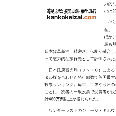
力的
のは2
他部
産」
ほか
最も
日本は革新性、精密さ、伝統が融合し
って魅力的な旅行先として評価された
日本政府観光局（ＪＮＴＯ）による
タル版を合わせた発行部数で英国最大
投票ランキング。毎年、世界や欧州の
ごとに、読者の一般投票で受賞者が決定
計480万票以上が投じられた。
ワンダーラストのジョージ・キポウ