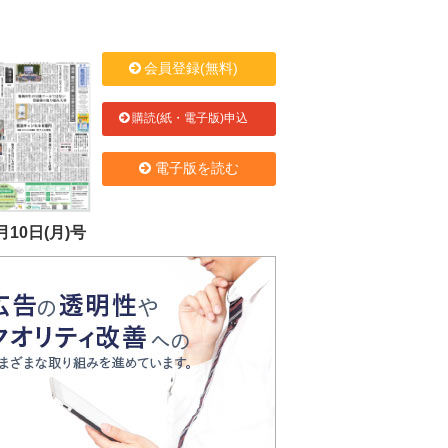
会員登録(無料)
購読(紙・電子版)申込
電子版を読む
月10日(月)号