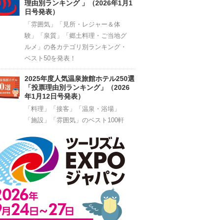
理由別ランキング 」（2026年1月1
日号発表）
「雰囲気」「見所・レジャー＆体
験」「泉質」「郷土料理・ご当地グ
ルメ」の各カテゴリ別ランキング・
ベスト50を発表！
2025年度人気温泉旅館ホテル250選
「投票理由別ランキング」（2026
年1月12日号発表）
「料理」「接客」「温泉・浴場」
「施設」「雰囲気」のベスト100軒