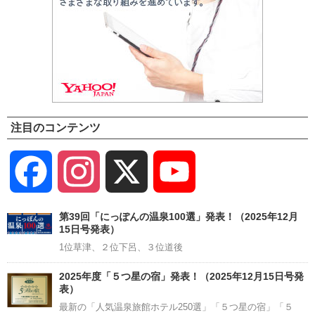
注目のコンテンツ
Facebook
Instagram
X
YouTube
Channel
第39回「にっぽんの温泉100選」発表！（2025年12月
15日号発表）
1位草津、２位下呂、３位道後
2025年度「５つ星の宿」発表！（2025年12月15日号発
表）
最新の「人気温泉旅館ホテル250選」「５つ星の宿」「５