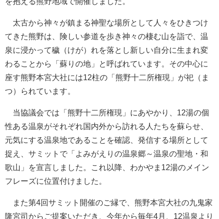
を抱える熊野地域で開催しました。
太古から神々が鎮まる神聖な場所として人々をひきつけ
てきた熊野は、険しい参道を歩き神々の棲む山を詣で、温
泉に浸かって穢（けが）れを落とし新しい自分に生まれ変
わることから「蘇りの地」と呼ばれています。その中心に
座す熊野本宮大社には12柱の「熊野十二所権現」が祀（ま
つ）られています。
当協議会では「熊野十二所権現」にあやかり、12湯の個
性ある温泉がそれぞれ国内外から訪れる人たちを蘇らせ、
元気にする温泉地であることを確認、発信する場所として
捉え、サミットで「よみがえりの温泉郷～温泉の聖地・和
歌山」を宣言しました。これ以降、わかやま12湯のメイン
フレーズに位置付けました。
また第4回サミット開催のご縁で、熊野本宮大社の九鬼家
隆宮司からご提案いただき、今年から毎年4月、12温泉より