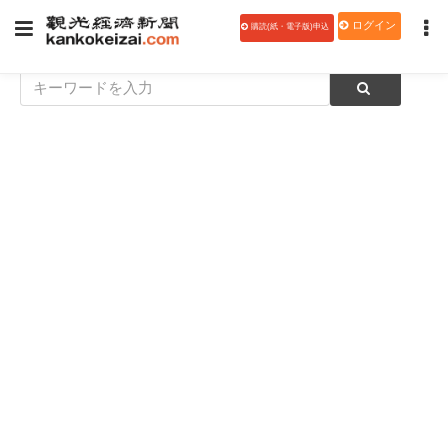
ログイン
購読(紙・電子版)申込