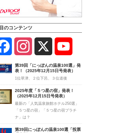
目のコンテンツ
Facebook
Instagram
X
YouTube
Channel
第39回「にっぽんの温泉100選」発
表！（2025年12月15日号発表）
1位草津、２位下呂、３位道後
2025年度「５つ星の宿」発表！
（2025年12月15日号発表）
最新の「人気温泉旅館ホテル250選」
「５つ星の宿」「５つ星の宿プラチ
ナ」は？
第39回にっぽんの温泉100選「投票