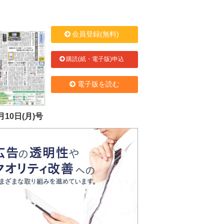
会員登録(無料)
購読(紙・電子版)申込
電子版を読む
月10日(月)号