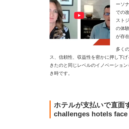
ーソ
での
スト
の体験
が存
多く
ス、信頼性、収益性を密かに押し下げ
きたのと同じレベルのイノベーション
き時です。
ホテルが支払いで直面
challenges hotels fac