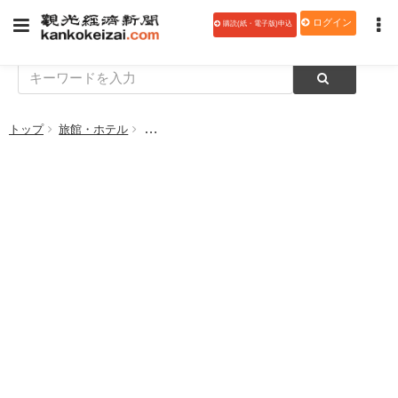
ログイン
購読(紙・電子版)申込
トップ
旅館・ホテル
愛隣館、ポケモン「イシツブテ」とコラボ 1室