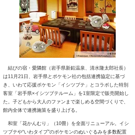
結びの宿・愛隣館（岩手県新鉛温泉、清水隆太郎社長）
は11月21日、岩手県とポケモン社の包括連携協定に基づ
き、いわて応援ポケモン「イシツブテ」とコラボした特別
客室「岩手県×イシツブテルーム」を1室限定で販売開始し
た。子どもから大人のファンまで楽しめる空間づくりで、
館内全体で連携施策を盛り上げる。
和室「花かんむり」（10畳）を全面リニューアル。イシ
ツブテや“いわタイプ”のポケモンのぬいぐるみを多数配置