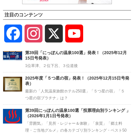
注目のコンテンツ
Facebook
Instagram
X
YouTube
Channel
第39回「にっぽんの温泉100選」発表！（2025年12月
15日号発表）
1位草津、２位下呂、３位道後
2025年度「５つ星の宿」発表！（2025年12月15日号発
表）
最新の「人気温泉旅館ホテル250選」「５つ星の宿」「５
つ星の宿プラチナ」は？
第39回にっぽんの温泉100選「投票理由別ランキング 」
（2026年1月1日号発表）
「雰囲気」「見所・レジャー＆体験」「泉質」「郷土料
理・ご当地グルメ」の各カテゴリ別ランキング・ベスト50