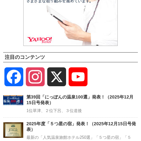
注目のコンテンツ
Facebook
Instagram
X
YouTube
Channel
第39回「にっぽんの温泉100選」発表！（2025年12月
15日号発表）
1位草津、２位下呂、３位道後
2025年度「５つ星の宿」発表！（2025年12月15日号発
表）
最新の「人気温泉旅館ホテル250選」「５つ星の宿」「５