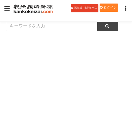
ログイン
購読(紙・電子版)申込