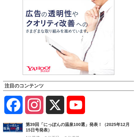
注目のコンテンツ
Facebook
Instagram
X
YouTube
Channel
第39回「にっぽんの温泉100選」発表！（2025年12月
15日号発表）