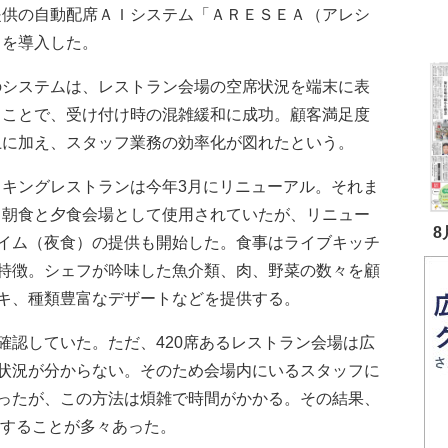
提供の自動配席ＡＩシステム「ＡＲＥＳＥＡ（アレシ
」を導入した。
システムは、レストラン会場の空席状況を端末に表
ることで、受け付け時の混雑緩和に成功。顧客満足度
上に加え、スタッフ業務の効率化が図れたという。
キングレストランは今年3月にリニューアル。それま
、朝食と夕食会場として使用されていたが、リニュー
8
イム（夜食）の提供も開始した。食事はライブキッチ
特徴。シェフが吟味した魚介類、肉、野菜の数々を顧
キ、種類豊富なデザートなどを提供する。
認していた。ただ、420席あるレストラン会場は広
状況が分からない。そのため会場内にいるスタッフに
ったが、この方法は煩雑で時間がかかる。その結果、
生することが多々あった。