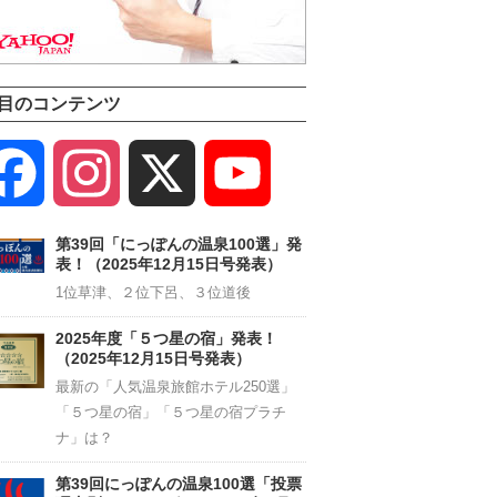
目のコンテンツ
Facebook
Instagram
X
YouTube
Channel
第39回「にっぽんの温泉100選」発
表！（2025年12月15日号発表）
1位草津、２位下呂、３位道後
2025年度「５つ星の宿」発表！
（2025年12月15日号発表）
最新の「人気温泉旅館ホテル250選」
「５つ星の宿」「５つ星の宿プラチ
ナ」は？
第39回にっぽんの温泉100選「投票