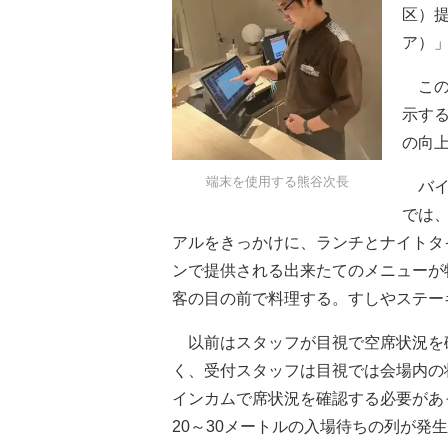
区）
ア）
この
示す
の向
端末を使用する熊谷次長
バイ
では
アルをきっかけに、ランチとナイトタ
ンで提供される出来たてのメニューが
客の目の前で料理する。すしやステー
以前はスタッフが目視で空席状況を確
く、受付スタッフは目視では会場内の
インカムで席状況を確認する必要があ
20～30メートルの入場待ちの列が発