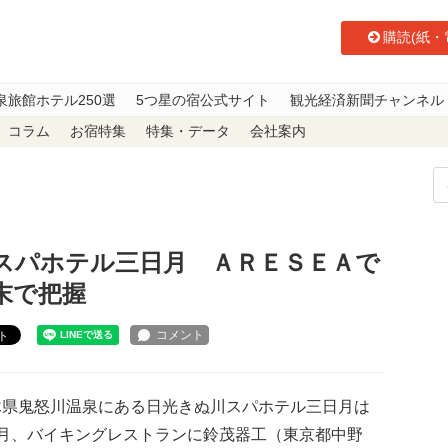
購読(紙・
泉旅館ホテル250選
5つ星の宿公式サイト
観光経済新聞チャンネル
コラム
お宿特集
特集・データ
会社案内
きぬ川スパホテル三日月 ＡＲＥＳＥＡで混雑回避 空席状況を端末で把握
スパホテル三日月 ＡＲＥＳＥＡで
末で把握
ト
県鬼怒川温泉にある日光きぬ川スパホテル三日月は
7月、バイキングレストランに鈴茂器工（東京都中野