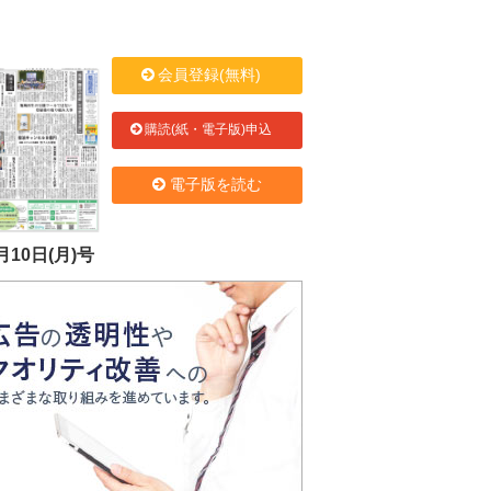
会員登録(無料)
購読(紙・電子版)申込
電子版を読む
月10日(月)号