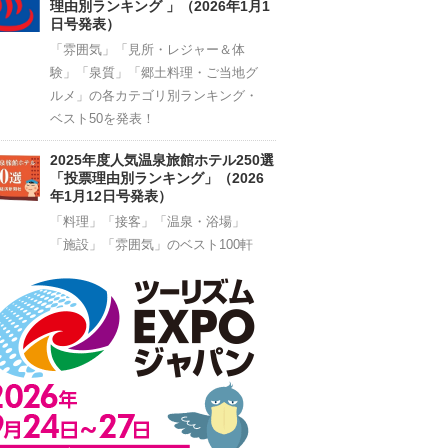
理由別ランキング 」（2026年1月1
日号発表）
「雰囲気」「見所・レジャー＆体
験」「泉質」「郷土料理・ご当地グ
ルメ」の各カテゴリ別ランキング・
ベスト50を発表！
2025年度人気温泉旅館ホテル250選
「投票理由別ランキング」（2026
年1月12日号発表）
「料理」「接客」「温泉・浴場」
「施設」「雰囲気」のベスト100軒