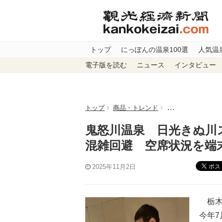
トップ
にっぽんの温泉100選
人気温
電子版を読む
ニュース
インタビュー
トップ
商品・トレンド
鬼怒川温泉 日光
鬼怒川温泉 日光きぬ川
混雑回避 空席状況を端
ポス
2025年11月2日
栃木
今年