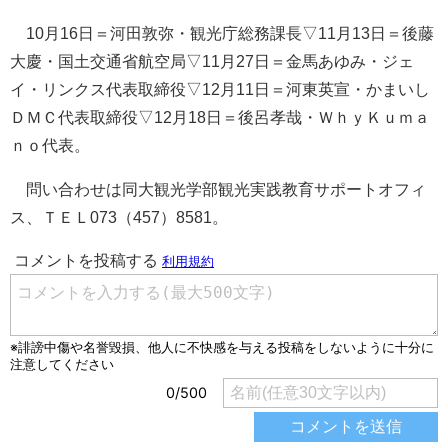
10月16日＝河田敦弥・観光庁総務課長▽11月13日＝後藤
大慶・国土交通省航空局▽11月27日＝金馬あゆみ・ジェ
イ・リンクス代表取締役▽12月11日＝河東英宣・かまいし
ＤＭＣ代表取締役▽12月18日＝後呂孝哉・ＷｈｙＫｕｍａ
ｎｏ代表。
問い合わせは同大観光学部観光実践教育サポートオフィ
ス、ＴＥＬ073（457）8581。