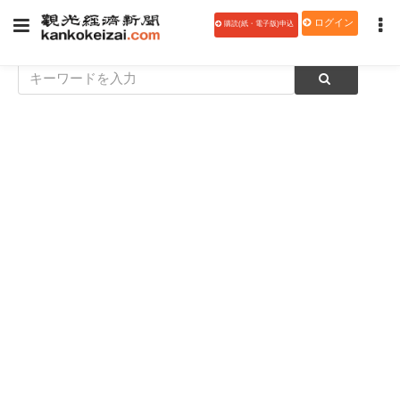
ログイン
購読(紙・電子版)申込