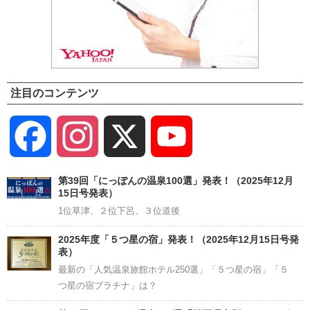
注目のコンテンツ
Facebook
Instagram
X
YouTube
Channel
第39回「にっぽんの温泉100選」発表！（2025年12月
15日号発表）
1位草津、２位下呂、３位道後
2025年度「５つ星の宿」発表！（2025年12月15日号発
表）
最新の「人気温泉旅館ホテル250選」「５つ星の宿」「５
つ星の宿プラチナ」は？