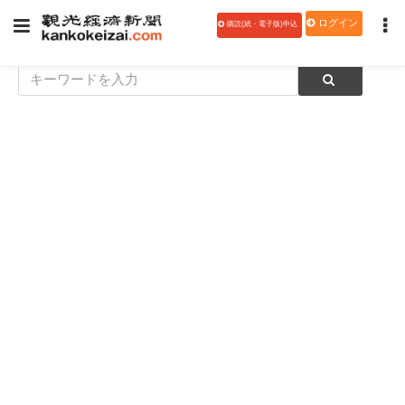
ログイン
購読(紙・電子版)申込