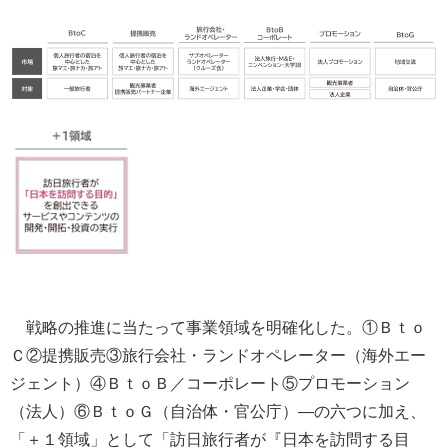
戦略の推進に当たって事業領域を明確化した。①Ｂｔｏ
Ｃ②提携販売③旅行会社・ランドオペレーター（海外エー
ジェント）④ＢｔｏＢ／コーポレート⑤プロモーション
（法人）⑥ＢｔｏＧ（自治体・官公庁）―の六つに加え、
「＋１領域」として「訪日旅行者が『日本を訪問する目