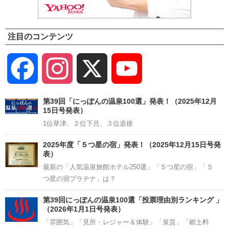
注目のコンテンツ
Facebook
Instagram
X
YouTube
Channel
第39回「にっぽんの温泉100選」発表！（2025年12月
15日号発表）
1位草津、２位下呂、３位道後
2025年度「５つ星の宿」発表！（2025年12月15日号発
表）
最新の「人気温泉旅館ホテル250選」「５つ星の宿」「５
つ星の宿プラチナ」は？
第39回にっぽんの温泉100選「投票理由別ランキング 」
（2026年1月1日号発表）
「雰囲気」「見所・レジャー＆体験」「泉質」「郷土料