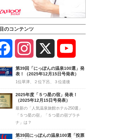
目のコンテンツ
Facebook
Instagram
X
YouTube
Channel
第39回「にっぽんの温泉100選」発
表！（2025年12月15日号発表）
1位草津、２位下呂、３位道後
2025年度「５つ星の宿」発表！
（2025年12月15日号発表）
最新の「人気温泉旅館ホテル250選」
「５つ星の宿」「５つ星の宿プラチ
ナ」は？
第39回にっぽんの温泉100選「投票