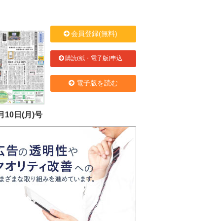
会員登録(無料)
購読(紙・電子版)申込
電子版を読む
月10日(月)号