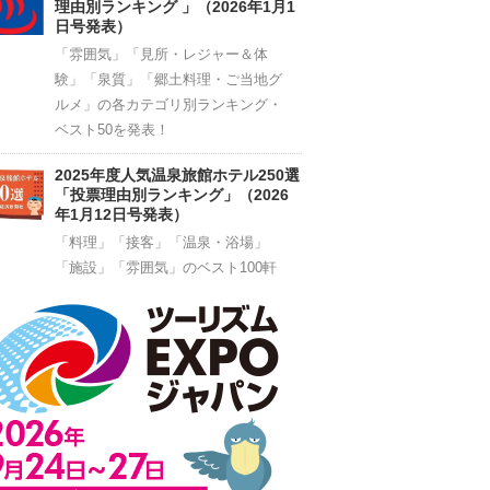
理由別ランキング 」（2026年1月1
日号発表）
「雰囲気」「見所・レジャー＆体
験」「泉質」「郷土料理・ご当地グ
ルメ」の各カテゴリ別ランキング・
ベスト50を発表！
2025年度人気温泉旅館ホテル250選
「投票理由別ランキング」（2026
年1月12日号発表）
「料理」「接客」「温泉・浴場」
「施設」「雰囲気」のベスト100軒