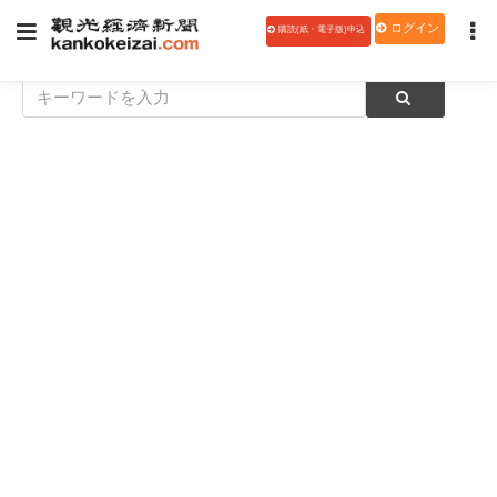
ログイン
購読(紙・電子版)申込