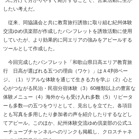
つに分けて分かりやすく紹介することで、営業活動に生か
したい考えだ。
従来、同協議会と共に教育旅行誘致に取り組む紀州体験
交流ゆめ倶楽部が作成したパンフレットを誘致活動に使用
していたが、より効果的に同エリアの強みをアピールする
ツールとして作成した。
今回完成したパンフレット「和歌山県日高エリア教育旅
行 日高が選ばれる五つの理由（ワケ）」はＡ4判8ペー
ジ。（1）リアルな体験を通じて生きる力を学ぶ（2）心と
心がつながる民泊・民宿分宿体験（3）60種類以上の豊富な
体験メニュー（4）海外からも受け入れ多数（5）リピータ
ーも多数―の五つをウリとして、見出しを立てた。各項目
とも写真を多用したり参加者の声を紹介したりするなどし
てアピール。このほか、紀州体験交流ゆめ倶楽部の公式ユ
ーチューブチャンネルへのリンクも掲載し、クロスチャネ