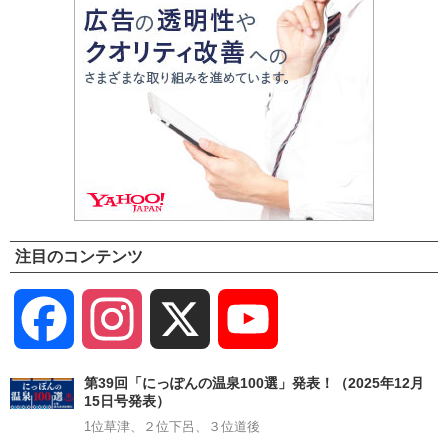
注目のコンテンツ
Facebook
Instagram
X
YouTube
Channel
第39回「にっぽんの温泉100選」発表！（2025年12月
15日号発表）
1位草津、２位下呂、３位道後