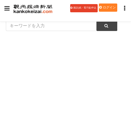
ログイン
購読(紙・電子版)申込