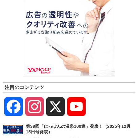
注目のコンテンツ
Facebook
Instagram
X
YouTube
Channel
第39回「にっぽんの温泉100選」発表！（2025年12月
15日号発表）