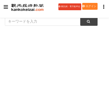
ログイン
購読(紙・電子版)申込