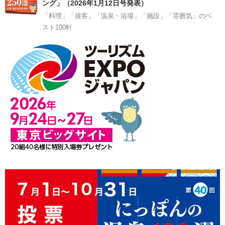
ング」（2026年1月12日号発表）
「料理」「接客」「温泉・浴場」「施設」「雰囲気」のベ
スト100軒