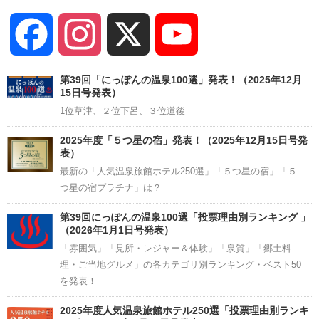
Facebook
Instagram
X
YouTube
Channel
第39回「にっぽんの温泉100選」発表！（2025年12月
15日号発表）
1位草津、２位下呂、３位道後
2025年度「５つ星の宿」発表！（2025年12月15日号発
表）
最新の「人気温泉旅館ホテル250選」「５つ星の宿」「５
つ星の宿プラチナ」は？
第39回にっぽんの温泉100選「投票理由別ランキング 」
（2026年1月1日号発表）
「雰囲気」「見所・レジャー＆体験」「泉質」「郷土料
理・ご当地グルメ」の各カテゴリ別ランキング・ベスト50
を発表！
2025年度人気温泉旅館ホテル250選「投票理由別ランキ