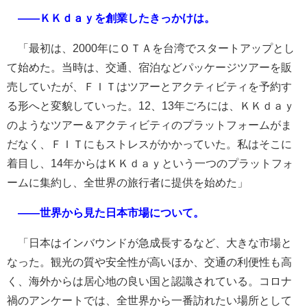
――ＫＫｄａｙを創業したきっかけは。
「最初は、2000年にＯＴＡを台湾でスタートアップとし
て始めた。当時は、交通、宿泊などパッケージツアーを販
売していたが、ＦＩＴはツアーとアクティビティを予約す
る形へと変貌していった。12、13年ごろには、ＫＫｄａｙ
のようなツアー＆アクティビティのプラットフォームがま
だなく、ＦＩＴにもストレスがかかっていた。私はそこに
着目し、14年からはＫＫｄａｙという一つのプラットフォ
ームに集約し、全世界の旅行者に提供を始めた」
――世界から見た日本市場について。
「日本はインバウンドが急成長するなど、大きな市場と
なった。観光の質や安全性が高いほか、交通の利便性も高
く、海外からは居心地の良い国と認識されている。コロナ
禍のアンケートでは、全世界から一番訪れたい場所として