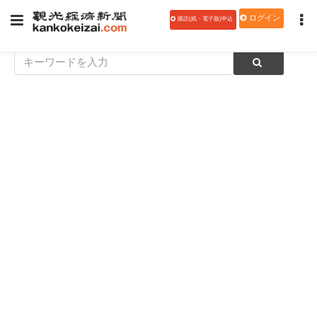
ログイン
購読(紙・電子版)申込