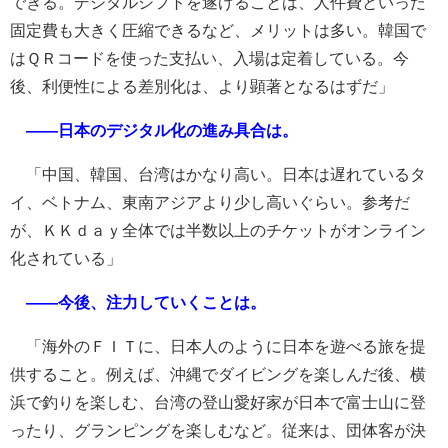
できる。デジタルシフトを遂げることは、人件費といった
固定費も大きく圧縮できるなど、メリットは多い。韓国で
はＱＲコードを使った支払い、入場は定着している。今
後、利便性による差別化は、より顕著となるはずだ」
――日本のデジタル化の進み具合は。
「中国、韓国、台湾はかなり高い。日本は遅れているタ
イ、ベトナム、東南アジアより少し高いぐらい。参考だ
が、ＫＫｄａｙ全体では半数以上のチケットがオンライン
化されている」
――今後、注力していくことは。
「海外のＦＩＴに、日本人のように日本を遊べる旅を提
供すること。例えば、沖縄でダイビングを楽しんだ後、横
浜で釣りを楽しむ、台湾の登山愛好家が日本で富士山に登
ったり、グランピングを楽しむなど。従来は、団体客が決