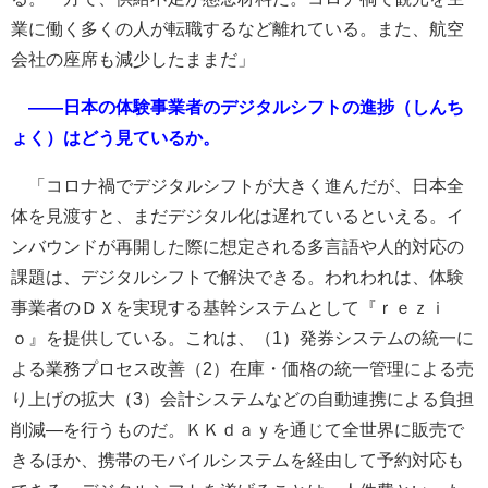
業に働く多くの人が転職するなど離れている。また、航空
会社の座席も減少したままだ」
――日本の体験事業者のデジタルシフトの進捗（しんち
ょく）はどう見ているか。
「コロナ禍でデジタルシフトが大きく進んだが、日本全
体を見渡すと、まだデジタル化は遅れているといえる。イ
ンバウンドが再開した際に想定される多言語や人的対応の
課題は、デジタルシフトで解決できる。われわれは、体験
事業者のＤＸを実現する基幹システムとして『ｒｅｚｉ
ｏ』を提供している。これは、（1）発券システムの統一に
よる業務プロセス改善（2）在庫・価格の統一管理による売
り上げの拡大（3）会計システムなどの自動連携による負担
削減―を行うものだ。ＫＫｄａｙを通じて全世界に販売で
きるほか、携帯のモバイルシステムを経由して予約対応も