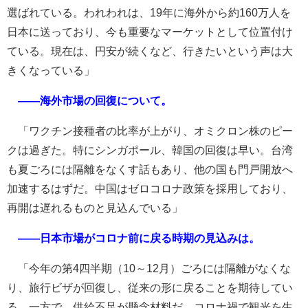
選ばれている。われわれは、19年に海外から約160万人を
日本に送っており、今も重要なマーケットとして位置付け
ている。現在は、円安が続くなど、行きたいという声は大
きくなっている」
――海外市場の回復について。
「ワクチン接種者の比率が上がり、オミクロン株のピー
クは過ぎた。特にシンガポール、韓国の回復は早い。台湾
も夏ごろには隔離をなくす話もあり、他の国も門戸開放へ
加速するはずだ。中国はゼロコロナ政策を採用しており、
再開は遅れるものと見込んでいる」
――日本市場がコロナ前に戻る時期の見込みは。
「今年の第4四半期（10～12月）ごろには隔離がなくな
り、旅行ビザが回復し、従来の形に戻ることを期待してい
る。一方で、供給不足が懸念材料だ。コロナ禍で観光を生