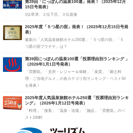
Channel
第39回「にっぽんの温泉100選」発表！（2025年12月
15日号発表）
1位草津、２位下呂、３位道後
2025年度「５つ星の宿」発表！（2025年12月15日号発
表）
最新の「人気温泉旅館ホテル250選」「５つ星の宿」「５
つ星の宿プラチナ」は？
第39回にっぽんの温泉100選「投票理由別ランキング 」
（2026年1月1日号発表）
「雰囲気」「見所・レジャー＆体験」「泉質」「郷土料
理・ご当地グルメ」の各カテゴリ別ランキング・ベスト50
を発表！
2025年度人気温泉旅館ホテル250選「投票理由別ランキ
ング」（2026年1月12日号発表）
「料理」「接客」「温泉・浴場」「施設」「雰囲気」のベ
スト100軒