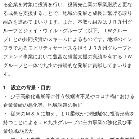
る企業を対象に投資を行い、投資先企業の事業継続と更な
る成長を支援することで、地域の発展と成長に繋げる取り
組みを進めてまいります。また、本取り組みはＪＲ九州グ
ループとジェイ・ウィル・グループ（以下、ＪＷグルー
プ）との共同投資のスキームによるものです。地域のイン
フラであるモビリティサービスを担うＪＲ九州グループと
ファンド事業において豊富な経営支援の実績を有するＪＷ
グループと一体で九州の持続的な発展に貢献してまいりま
す。
1. 設立の背景・目的
・ 少子高齢化進展等に伴う後継者不足やコロナ禍における
企業業績の悪化等、地域課題の解消
・ 従来のＭ＆Ａに加え、より柔軟かつ機動的な投資形態を
持つことによるＪＲ九州グループの主力事業の強化及び事
業領域の拡大