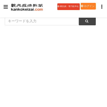
ログイン
購読(紙・電子版)申込