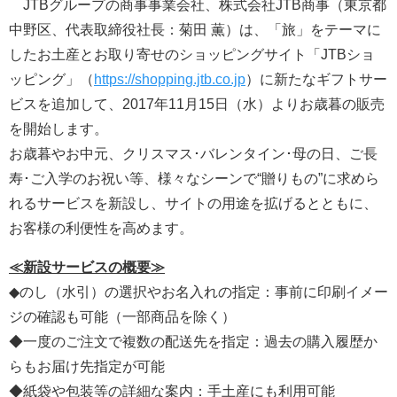
JTBグループの商事事業会社、株式会社JTB商事（東京都
中野区、代表取締役社長：菊田 薫）は、「旅」をテーマに
したお土産とお取り寄せのショッピングサイト「JTBショ
ッピング」（
https://shopping.jtb.co.jp
）に新たなギフトサー
ビスを追加して、2017年11月15日（水）よりお歳暮の販売
を開始します。
お歳暮やお中元、クリスマス･バレンタイン･母の日、ご長
寿･ご入学のお祝い等、様々なシーンで“贈りもの”に求めら
れるサービスを新設し、サイトの用途を拡げるとともに、
お客様の利便性を高めます。
≪新設サービスの概要≫
◆のし（水引）の選択やお名入れの指定：事前に印刷イメー
ジの確認も可能（一部商品を除く）
◆一度のご注文で複数の配送先を指定：過去の購入履歴か
らもお届け先指定が可能
◆紙袋や包装等の詳細な案内：手土産にも利用可能