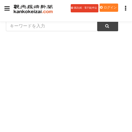
ログイン
購読(紙・電子版)申込