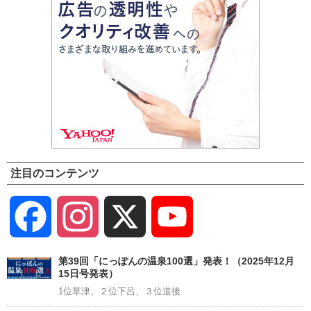
注目のコンテンツ
Facebook
Instagram
X
YouTube
Channel
第39回「にっぽんの温泉100選」発表！（2025年12月
15日号発表）
1位草津、２位下呂、３位道後