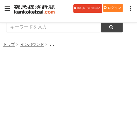
ログイン
購読(紙・電子版)申込
トップ
インバウンド
ＪＲ九州、在留外国人向け「JR KYUSHU DISCOV