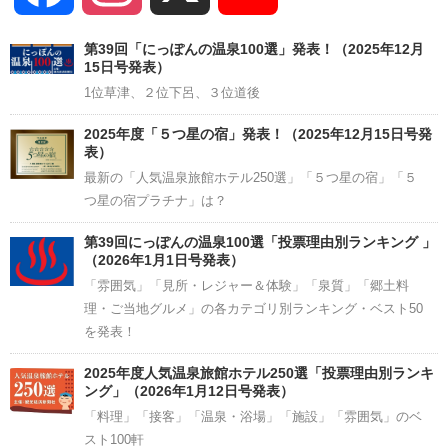
Channel
第39回「にっぽんの温泉100選」発表！（2025年12月
15日号発表）
1位草津、２位下呂、３位道後
2025年度「５つ星の宿」発表！（2025年12月15日号発
表）
最新の「人気温泉旅館ホテル250選」「５つ星の宿」「５
つ星の宿プラチナ」は？
第39回にっぽんの温泉100選「投票理由別ランキング 」
（2026年1月1日号発表）
「雰囲気」「見所・レジャー＆体験」「泉質」「郷土料
理・ご当地グルメ」の各カテゴリ別ランキング・ベスト50
を発表！
2025年度人気温泉旅館ホテル250選「投票理由別ランキ
ング」（2026年1月12日号発表）
「料理」「接客」「温泉・浴場」「施設」「雰囲気」のベ
スト100軒