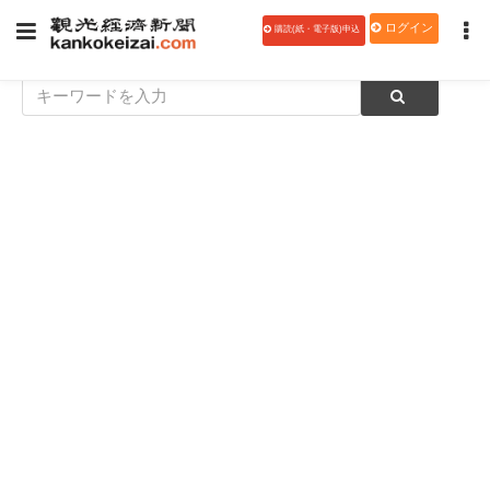
ログイン
購読(紙・電子版)申込