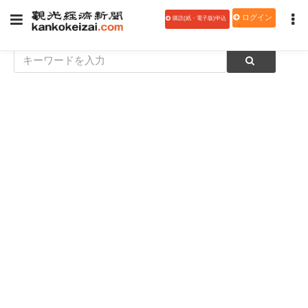
ログイン
購読(紙・電子版)申込