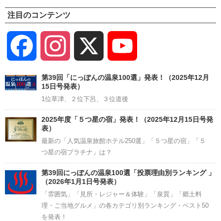
注目のコンテンツ
Facebook
Instagram
X
YouTube
Channel
第39回「にっぽんの温泉100選」発表！（2025年12月
15日号発表）
1位草津、２位下呂、３位道後
2025年度「５つ星の宿」発表！（2025年12月15日号発
表）
最新の「人気温泉旅館ホテル250選」「５つ星の宿」「５
つ星の宿プラチナ」は？
第39回にっぽんの温泉100選「投票理由別ランキング 」
（2026年1月1日号発表）
「雰囲気」「見所・レジャー＆体験」「泉質」「郷土料
理・ご当地グルメ」の各カテゴリ別ランキング・ベスト50
を発表！