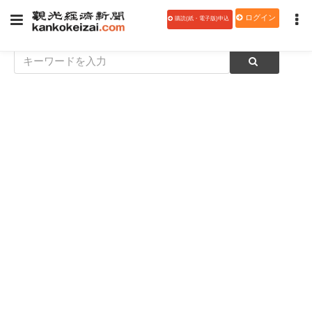
ログイン
購読(紙・電子版)申込