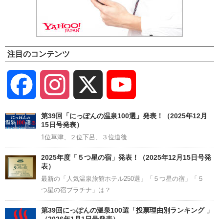
注目のコンテンツ
Facebook
Instagram
X
YouTube
Channel
第39回「にっぽんの温泉100選」発表！（2025年12月
15日号発表）
1位草津、２位下呂、３位道後
2025年度「５つ星の宿」発表！（2025年12月15日号発
表）
最新の「人気温泉旅館ホテル250選」「５つ星の宿」「５
つ星の宿プラチナ」は？
第39回にっぽんの温泉100選「投票理由別ランキング 」