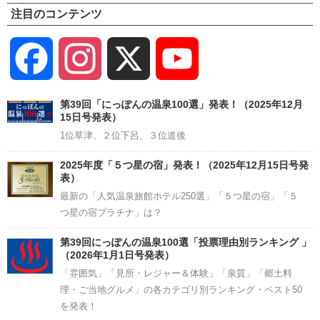
注目のコンテンツ
Facebook
Instagram
X
YouTube
Channel
第39回「にっぽんの温泉100選」発表！（2025年12月
15日号発表）
1位草津、２位下呂、３位道後
2025年度「５つ星の宿」発表！（2025年12月15日号発
表）
最新の「人気温泉旅館ホテル250選」「５つ星の宿」「５
つ星の宿プラチナ」は？
第39回にっぽんの温泉100選「投票理由別ランキング 」
（2026年1月1日号発表）
「雰囲気」「見所・レジャー＆体験」「泉質」「郷土料
理・ご当地グルメ」の各カテゴリ別ランキング・ベスト50
を発表！