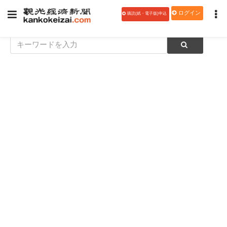
ログイン
購読(紙・電子版)申込