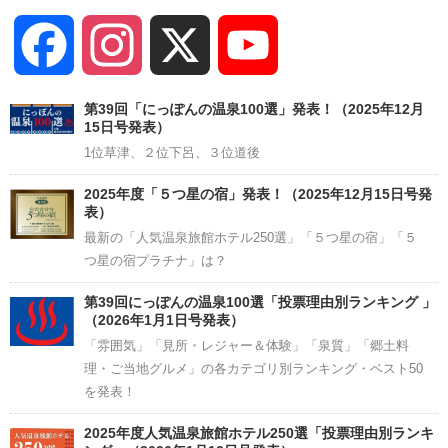
Facebook
Instagram
X
YouTube
Channel
第39回「にっぽんの温泉100選」発表！（2025年12月
15日号発表）
1位草津、２位下呂、３位道後
2025年度「５つ星の宿」発表！（2025年12月15日号発
表）
最新の「人気温泉旅館ホテル250選」「５つ星の宿」「５
つ星の宿プラチナ」は？
第39回にっぽんの温泉100選「投票理由別ランキング 」
（2026年1月1日号発表）
「雰囲気」「見所・レジャー＆体験」「泉質」「郷土料
理・ご当地グルメ」の各カテゴリ別ランキング・ベスト50
を発表！
2025年度人気温泉旅館ホテル250選「投票理由別ランキ