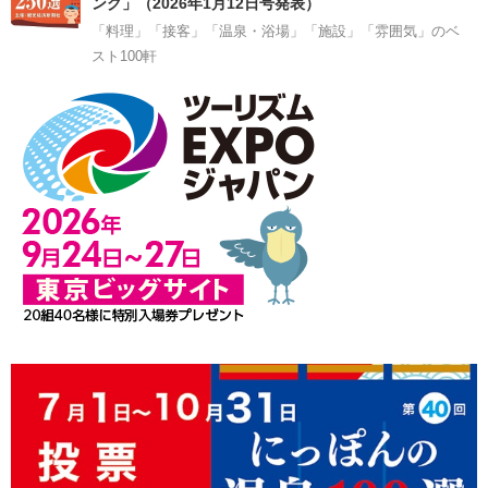
ング」（2026年1月12日号発表）
「料理」「接客」「温泉・浴場」「施設」「雰囲気」のベ
スト100軒