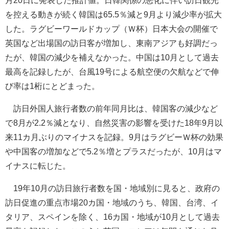
月20日に発表した推計値。日韓関係の悪化に伴い訪日観光
を控える動きが続く韓国は65.5％減と9月より減少率が拡大
した。ラグビーワールドカップ（Ｗ杯）日本大会の開催で
英国など出場国の訪日客が増加し、東南アジアも好調だっ
たが、韓国の減少を補えなかった。中国は10月として過去
最高を記録したが、台風19号による航空便の欠航などで伸
び率は1桁にとどまった。
訪日外国人旅行者数の前年同月比は、韓国客の減少など
で8月が2.2％減となり、自然災害の影響を受けた18年9月以
来11カ月ぶりのマイナスを記録。9月はラグビーＷ杯の効果
や中国客の増加などで5.2％増とプラスだったが、10月はマ
イナスに転じた。
19年10月の訪日旅行者数を国・地域別に見ると、政府の
訪日促進の重点市場20カ国・地域のうち、韓国、台湾、イ
タリア、スペインを除く、16カ国・地域が10月として過去