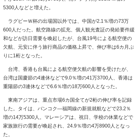
5300人などと増えた。
ラグビーＷ杯の出場国以外では、中国が2.1％増の73万
600人だった。航空路線の拡充、個人観光査証の発給要件緩
和などが訪日需要を喚起したが、台風19号による航空便の
欠航、元安に伴う旅行商品の価格上昇で、伸び率は6カ月ぶ
りに1桁となった。
台湾、香港も台風による航空便欠航の影響を受けたが、
台湾は国慶節の4連休などで9.0％増の41万3700人、香港は
重陽節の3連休などで6.6％増の18万600人となった。
東南アジアは、重点市場6カ国全てが2桁の伸び率を記録
した。タイは、バンコク―福岡線の新規就航などで23.2％
増の14万5300人。マレーシアは、祝日、学校の休業などで
家族旅行の需要が喚起され、24.9％増の4万8900人となっ
た。