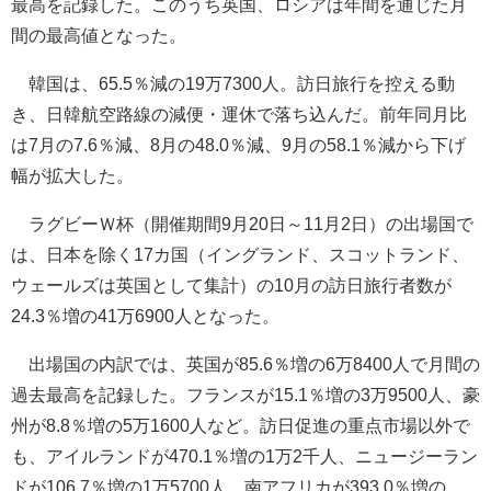
最高を記録した。このうち英国、ロシアは年間を通じた月
間の最高値となった。
韓国は、65.5％減の19万7300人。訪日旅行を控える動
き、日韓航空路線の減便・運休で落ち込んだ。前年同月比
は7月の7.6％減、8月の48.0％減、9月の58.1％減から下げ
幅が拡大した。
ラグビーＷ杯（開催期間9月20日～11月2日）の出場国で
は、日本を除く17カ国（イングランド、スコットランド、
ウェールズは英国として集計）の10月の訪日旅行者数が
24.3％増の41万6900人となった。
出場国の内訳では、英国が85.6％増の6万8400人で月間の
過去最高を記録した。フランスが15.1％増の3万9500人、豪
州が8.8％増の5万1600人など。訪日促進の重点市場以外で
も、アイルランドが470.1％増の1万2千人、ニュージーラン
ドが106.7％増の1万5700人、南アフリカが393.0％増の