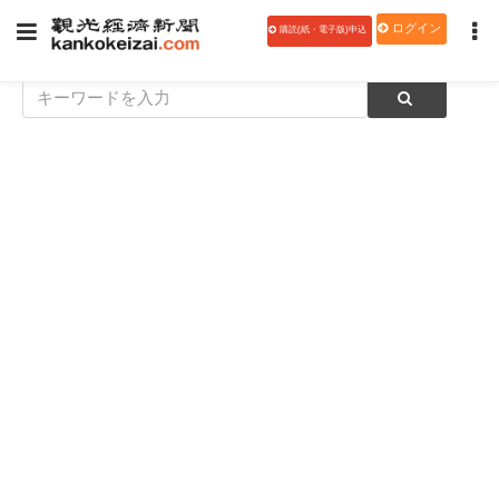
ログイン
購読(紙・電子版)申込