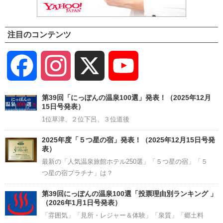
注目のコンテンツ
Facebook
Instagram
X
YouTube
Channel
第39回「にっぽんの温泉100選」発表！（2025年12月
15日号発表）
1位草津、２位下呂、３位道後
2025年度「５つ星の宿」発表！（2025年12月15日号発
表）
最新の「人気温泉旅館ホテル250選」「５つ星の宿」「５
つ星の宿プラチナ」は？
第39回にっぽんの温泉100選「投票理由別ランキング 」
（2026年1月1日号発表）
「雰囲気」「見所・レジャー＆体験」「泉質」「郷土料