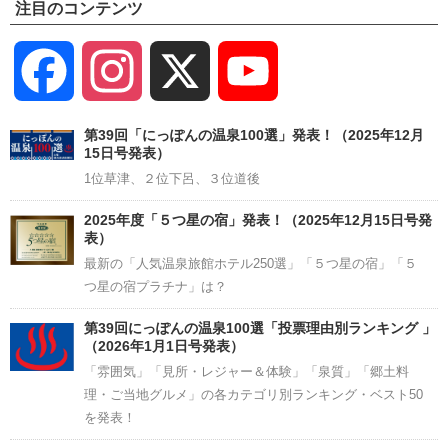
注目のコンテンツ
Facebook
Instagram
X
YouTube
Channel
第39回「にっぽんの温泉100選」発表！（2025年12月
15日号発表）
1位草津、２位下呂、３位道後
2025年度「５つ星の宿」発表！（2025年12月15日号発
表）
最新の「人気温泉旅館ホテル250選」「５つ星の宿」「５
つ星の宿プラチナ」は？
第39回にっぽんの温泉100選「投票理由別ランキング 」
（2026年1月1日号発表）
「雰囲気」「見所・レジャー＆体験」「泉質」「郷土料
理・ご当地グルメ」の各カテゴリ別ランキング・ベスト50
を発表！