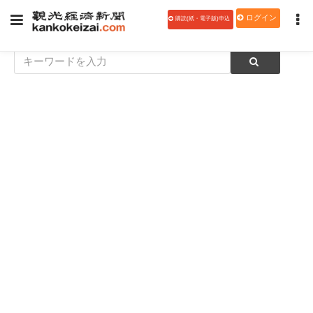
ログイン
購読(紙・電子版)申込