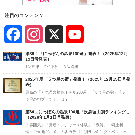
注目のコンテンツ
Facebook
Instagram
X
YouTube
Channel
第39回「にっぽんの温泉100選」発表！（2025年12月
15日号発表）
1位草津、２位下呂、３位道後
2025年度「５つ星の宿」発表！（2025年12月15日号発
表）
最新の「人気温泉旅館ホテル250選」「５つ星の宿」「５
つ星の宿プラチナ」は？
第39回にっぽんの温泉100選「投票理由別ランキング 」
（2026年1月1日号発表）
「雰囲気」「見所・レジャー＆体験」「泉質」「郷土料
理・ご当地グルメ」の各カテゴリ別ランキング・ベスト50