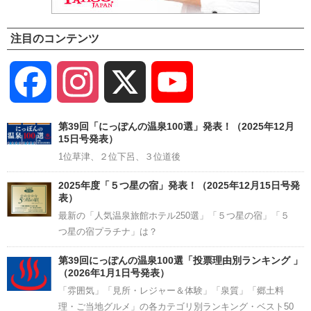
注目のコンテンツ
Facebook
Instagram
X
YouTube
Channel
第39回「にっぽんの温泉100選」発表！（2025年12月
15日号発表）
1位草津、２位下呂、３位道後
2025年度「５つ星の宿」発表！（2025年12月15日号発
表）
最新の「人気温泉旅館ホテル250選」「５つ星の宿」「５
つ星の宿プラチナ」は？
第39回にっぽんの温泉100選「投票理由別ランキング 」
（2026年1月1日号発表）
「雰囲気」「見所・レジャー＆体験」「泉質」「郷土料
理・ご当地グルメ」の各カテゴリ別ランキング・ベスト50