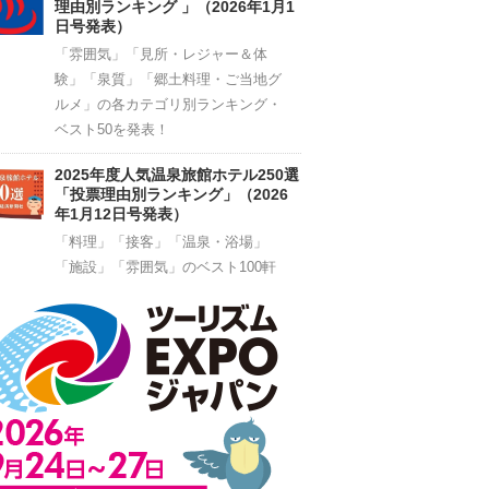
理由別ランキング 」（2026年1月1
日号発表）
「雰囲気」「見所・レジャー＆体
験」「泉質」「郷土料理・ご当地グ
ルメ」の各カテゴリ別ランキング・
ベスト50を発表！
2025年度人気温泉旅館ホテル250選
「投票理由別ランキング」（2026
年1月12日号発表）
「料理」「接客」「温泉・浴場」
「施設」「雰囲気」のベスト100軒