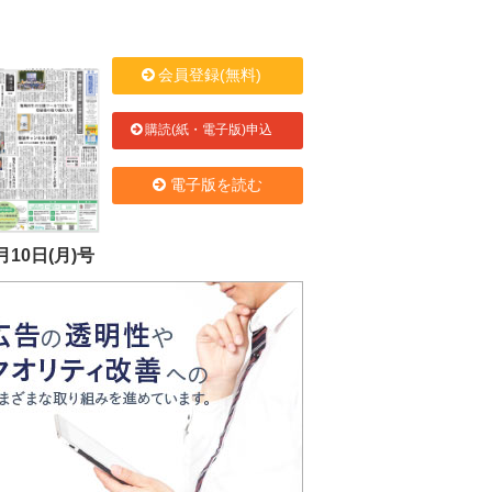
会員登録(無料)
購読(紙・電子版)申込
電子版を読む
月10日(月)号