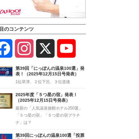
目のコンテンツ
Facebook
Instagram
X
YouTube
Channel
第39回「にっぽんの温泉100選」発
表！（2025年12月15日号発表）
1位草津、２位下呂、３位道後
2025年度「５つ星の宿」発表！
（2025年12月15日号発表）
最新の「人気温泉旅館ホテル250選」
「５つ星の宿」「５つ星の宿プラチ
ナ」は？
第39回にっぽんの温泉100選「投票