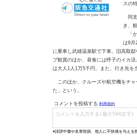
スの
同支店
き、
「か
は9月
に乗車し武雄温泉駅で下車。旧高取邸
プ観賞のほか、昼食には呼子のイカ活
は大人1人1万5千円。また、行き先
このほか、クルーズや航空機をチャ
た」という。