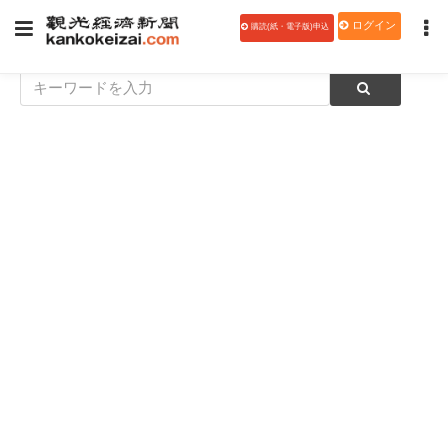
ログイン
購読(紙・電子版)申込