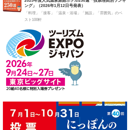
2025年度人気温泉旅館ホテル250選「投票理由別ランキ
ング」（2026年1月12日号発表）
「料理」「接客」「温泉・浴場」「施設」「雰囲気」のベ
スト100軒