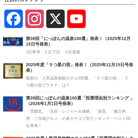
Facebook
Instagram
X
YouTube
Channel
第39回「にっぽんの温泉100選」発表！（2025年12月
15日号発表）
1位草津、２位下呂、３位道後
2025年度「５つ星の宿」発表！（2025年12月15日号発
表）
最新の「人気温泉旅館ホテル250選」「５つ星の宿」「５
つ星の宿プラチナ」は？
第39回にっぽんの温泉100選「投票理由別ランキング 」
（2026年1月1日号発表）
「雰囲気」「見所・レジャー＆体験」「泉質」「郷土料
理・ご当地グルメ」の各カテゴリ別ランキング・ベスト50
を発表！