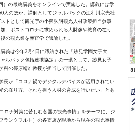
4回）の最終講義をオンラインで実施した。講義には学
50人のほか、講師としてジャルパックの江利川宗光社
ゲストとして観光庁の小熊弘明観光人材政策担当参事
参加。ポストコロナに求められる人財像や教育の在り
今後の観光業を産官学で議論した。
講義は今年2月4日に締結された「跡見学園女子大
ジャルパック包括連携協定」の一環として、跡見女子
学科の篠原靖准教授が担当して開催した。
8
学長が「コロナ禍でデジタルデバイスが活用されてい
光の在り方、それを担う人材の育成を行いたい」とあ
コロナ対策に苦しむ各国の観光事情」をテーマに、ジ
フランクフルト）の各支店が現地から現在の観光事情