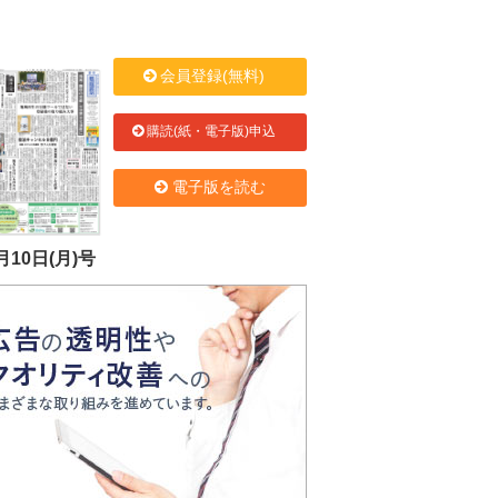
会員登録(無料)
購読(紙・電子版)申込
電子版を読む
月10日(月)号