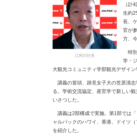
（計
生約2
長、
官が
方、
特別
江利川社長
学・
大観光コミュニティ学部観光デザイン
講義の冒頭、跡見女子大の笠原清志
る。学術交流協定、産官学で新しい観
いさつした。
講義は2部構成で実施。第1部では「
ャルパックのハワイ、香港、ドイツ（
を紹介した。