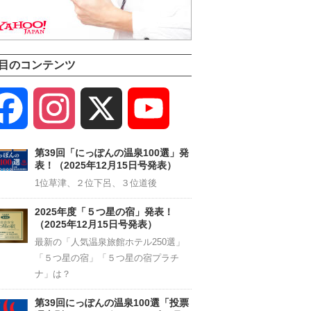
目のコンテンツ
Facebook
Instagram
X
YouTube
Channel
第39回「にっぽんの温泉100選」発
表！（2025年12月15日号発表）
1位草津、２位下呂、３位道後
2025年度「５つ星の宿」発表！
（2025年12月15日号発表）
最新の「人気温泉旅館ホテル250選」
「５つ星の宿」「５つ星の宿プラチ
ナ」は？
第39回にっぽんの温泉100選「投票