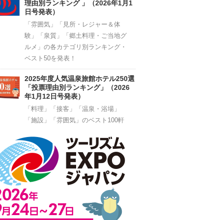
理由別ランキング 」（2026年1月1
日号発表）
「雰囲気」「見所・レジャー＆体
験」「泉質」「郷土料理・ご当地グ
ルメ」の各カテゴリ別ランキング・
ベスト50を発表！
2025年度人気温泉旅館ホテル250選
「投票理由別ランキング」（2026
年1月12日号発表）
「料理」「接客」「温泉・浴場」
「施設」「雰囲気」のベスト100軒