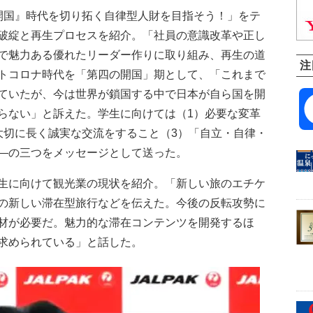
国』時代を切り拓く自律型人財を目指そう！」をテ
破綻と再生プロセスを紹介。「社員の意識改革や正し
で魅力ある優れたリーダー作りに取り組み、再生の道
注
トコロナ時代を「第四の開国」期として、「これまで
ていたが、今は世界が鎖国する中で日本が自ら国を開
らない」と訴えた。学生に向けては（1）必要な変革
大切に長く誠実な交流をすること（3）「自立・自律・
―の三つをメッセージとして送った。
生に向けて観光業の現状を紹介。「新しい旅のエチケ
の新しい滞在型旅行などを伝えた。今後の反転攻勢に
材が必要だ。魅力的な滞在コンテンツを開発するほ
求められている」と話した。