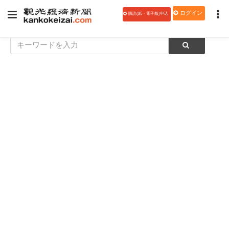
ログイン
購読(紙・電子版)申込