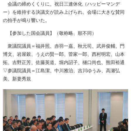
会議の締めくくりに、祝日三連休化（ハッピーマンデ
ー）を維持する決議文が読み上げられ、会場に大きな賛同
の拍手が鳴り響いた。
【参加した国会議員】（敬称略、順不同）
衆議院議員＝福井照、赤羽一嘉、秋元司、武井俊輔、門
博文、岩屋穀、うえの賢一郎、菅家一郎、西村明宏、山本
拓、吉野正芳、佐藤英道、堀内詔子、樋口尚也、熊田裕通
▽参議院議員＝江島潔、中川雅治、吉川ゆうみ、高瀬弘
美、新妻秀規