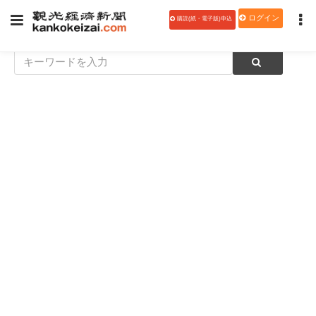
ログイン
購読(紙・電子版)申込