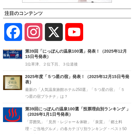
注目のコンテンツ
Facebook
Instagram
X
YouTube
Channel
第39回「にっぽんの温泉100選」発表！（2025年12月
15日号発表）
1位草津、２位下呂、３位道後
2025年度「５つ星の宿」発表！（2025年12月15日号発
表）
最新の「人気温泉旅館ホテル250選」「５つ星の宿」「５
つ星の宿プラチナ」は？
第39回にっぽんの温泉100選「投票理由別ランキング 」
（2026年1月1日号発表）
「雰囲気」「見所・レジャー＆体験」「泉質」「郷土料
理・ご当地グルメ」の各カテゴリ別ランキング・ベスト50