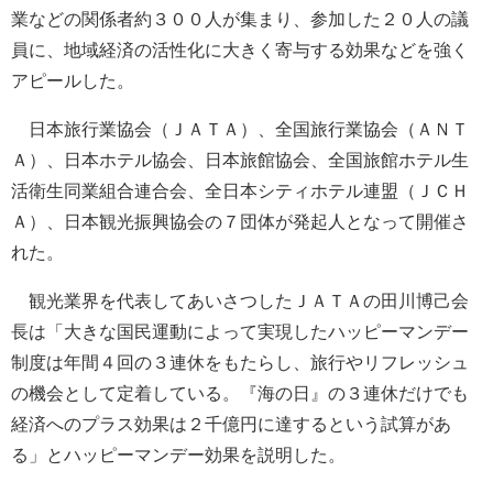
業などの関係者約３００人が集まり、参加した２０人の議
員に、地域経済の活性化に大きく寄与する効果などを強く
アピールした。
日本旅行業協会（ＪＡＴＡ）、全国旅行業協会（ＡＮＴ
Ａ）、日本ホテル協会、日本旅館協会、全国旅館ホテル生
活衛生同業組合連合会、全日本シティホテル連盟（ＪＣＨ
Ａ）、日本観光振興協会の７団体が発起人となって開催さ
れた。
観光業界を代表してあいさつしたＪＡＴＡの田川博己会
長は「大きな国民運動によって実現したハッピーマンデー
制度は年間４回の３連休をもたらし、旅行やリフレッシュ
の機会として定着している。『海の日』の３連休だけでも
経済へのプラス効果は２千億円に達するという試算があ
る」とハッピーマンデー効果を説明した。