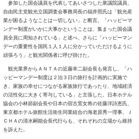
参加した国会議員を代表してあいさつした衆議院議員、
自由民主党観光立国調査会事務局長の福井照氏は「観光産
業が困るようなことは一切しない」と断言。「ハッピーマ
ンデー制度がいかに大事かということは、集まった国会議
員全員に周知されている」と述べ、さらに「ハッピーマン
デーの重要性を国民１人１人に分かっていただけるように
頑張ろう」と観光関係者に呼び掛けた。
観光業界からＡＮＴＡの近藤幸二副会長も発言し、「ハ
ッピーマンデー制度は２泊３日の旅行を計画的に実施で
き、家族の幸せにつながる家族旅行であったり、地域経済
の活性化に大きく寄与している」と主張した。日本ホテル
協会の小林節副会長や日本の宿古窯女将の佐藤洋詩恵氏、
東京都ホテル旅館生活衛生同業組合の海老原秀一理事、Ｊ
ＣＨＡの清水嗣能会長代行らも、それぞれの立場から維持
を訴えた。