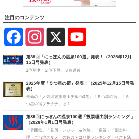
注目のコンテンツ
Facebook
Instagram
X
YouTube
Channel
第39回「にっぽんの温泉100選」発表！（2025年12月
15日号発表）
1位草津、２位下呂、３位道後
2025年度「５つ星の宿」発表！（2025年12月15日号発
表）
最新の「人気温泉旅館ホテル250選」「５つ星の宿」「５
つ星の宿プラチナ」は？
第39回にっぽんの温泉100選「投票理由別ランキング 」
（2026年1月1日号発表）
「雰囲気」「見所・レジャー＆体験」「泉質」「郷土料
理・ご当地グルメ」の各カテゴリ別ランキング・ベスト50