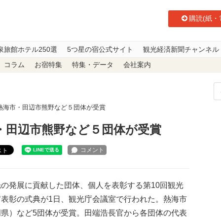
購読(紙・
泉旅館ホテル250選
5つ星の宿公式サイト
観光経済新聞チャンネル
コラム
お宿特集
特集・データ
会社案内
熱海市・田辺市熊野など５団体が受賞
・田辺市熊野など５団体が受賞
スト
の発展に貢献した団体、個人を表彰する第10回観光
官表彰の式典が1日、観光庁会議室で行われた。熱海市
岡県）など5団体が受賞。田端浩長官から各団体の代表