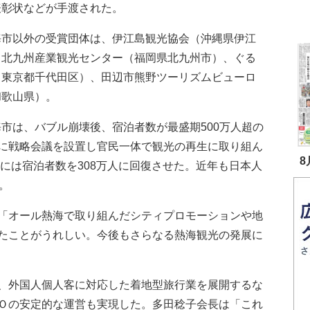
表彰状などが手渡された。
市以外の受賞団体は、伊江島観光協会（沖縄県伊江
、北九州産業観光センター（福岡県北九州市）、ぐる
（東京都千代田区）、田辺市熊野ツーリズムビューロ
和歌山県）。
市は、バブル崩壊後、宿泊者数が最盛期500万人超の
に戦略会議を設置し官民一体で観光の再生に取り組ん
8
度には宿泊者数を308万人に回復させた。近年も日本人
。
「オール熱海で取り組んだシティプロモーションや地
たことがうれしい。今後もさらなる熱海観光の発展に
、外国人個人客に対応した着地型旅行業を展開するな
Ｏの安定的な運営も実現した。多田稔子会長は「これ