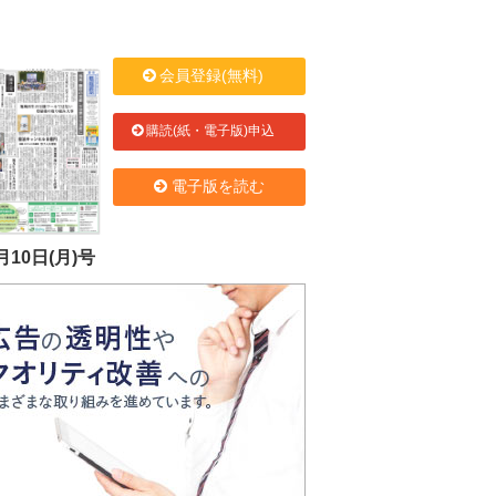
会員登録(無料)
購読(紙・電子版)申込
電子版を読む
月10日(月)号