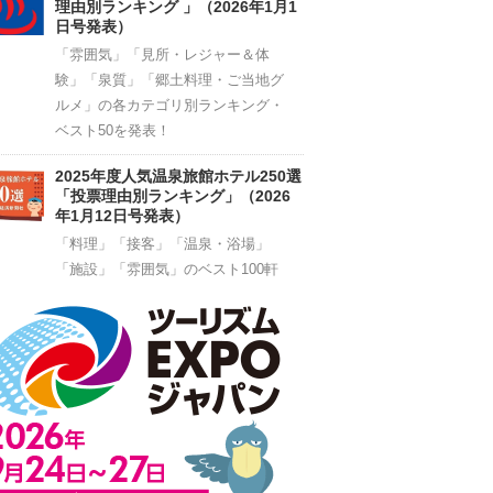
理由別ランキング 」（2026年1月1
日号発表）
「雰囲気」「見所・レジャー＆体
験」「泉質」「郷土料理・ご当地グ
ルメ」の各カテゴリ別ランキング・
ベスト50を発表！
2025年度人気温泉旅館ホテル250選
「投票理由別ランキング」（2026
年1月12日号発表）
「料理」「接客」「温泉・浴場」
「施設」「雰囲気」のベスト100軒