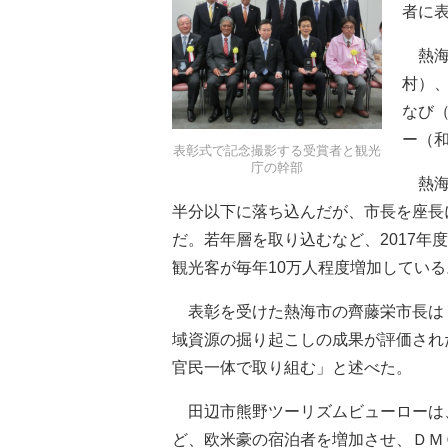
者に
熱海
村）
なび
ー（
表彰式で記念撮影する受賞者と観光
庁の幹部
熱海
半分以下に落ち込んだが、市長を座長
だ。若年層を取り込むなど、2017年
観光客が毎年10万人程度増加している
表彰を受けた熱海市の齊藤栄市長は
域資源の掘り起こしの成果が評価され
官民一体で取り組む」と述べた。
田辺市熊野ツーリズムビューローは
ど、欧米豪の宿泊者を増加させ、ＤＭ