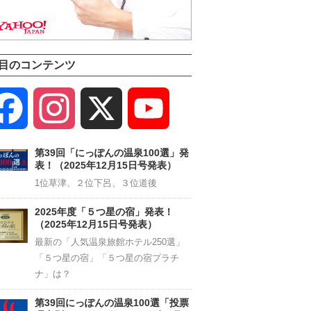
目のコンテンツ
Facebook
Instagram
X
YouTube
Channel
第39回「にっぽんの温泉100選」発
表！（2025年12月15日号発表）
1位草津、２位下呂、３位道後
2025年度「５つ星の宿」発表！
（2025年12月15日号発表）
最新の「人気温泉旅館ホテル250選」
「５つ星の宿」「５つ星の宿プラチ
ナ」は？
第39回にっぽんの温泉100選「投票