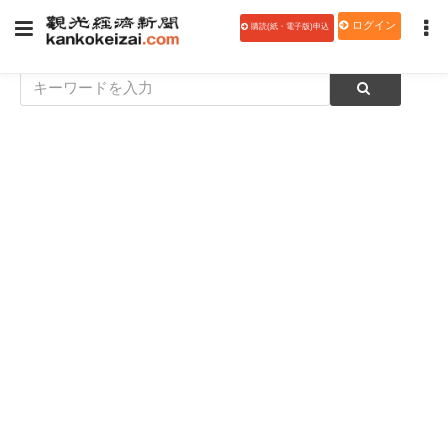
ログイン
購読(紙・電子版)申込