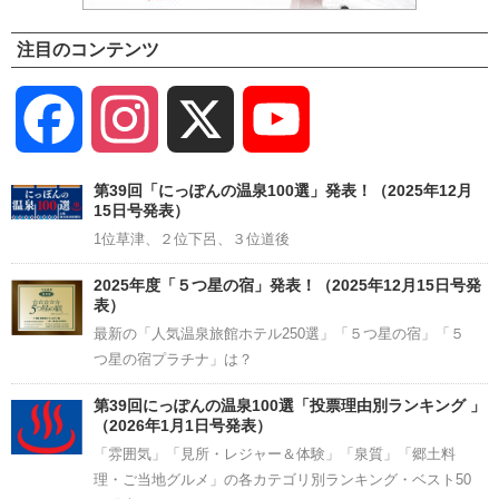
注目のコンテンツ
Facebook
Instagram
X
YouTube
Channel
第39回「にっぽんの温泉100選」発表！（2025年12月
15日号発表）
1位草津、２位下呂、３位道後
2025年度「５つ星の宿」発表！（2025年12月15日号発
表）
最新の「人気温泉旅館ホテル250選」「５つ星の宿」「５
つ星の宿プラチナ」は？
第39回にっぽんの温泉100選「投票理由別ランキング 」
（2026年1月1日号発表）
「雰囲気」「見所・レジャー＆体験」「泉質」「郷土料
理・ご当地グルメ」の各カテゴリ別ランキング・ベスト50