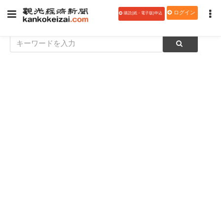
ログイン
購読(紙・電子版)申込