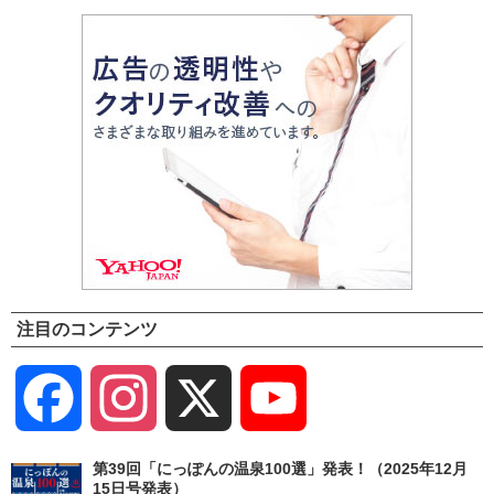
注目のコンテンツ
Facebook
Instagram
X
YouTube
Channel
第39回「にっぽんの温泉100選」発表！（2025年12月
15日号発表）