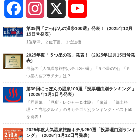
Facebook
Instagram
X
YouTube
Channel
第39回「にっぽんの温泉100選」発表！（2025年12月
15日号発表）
1位草津、２位下呂、３位道後
2025年度「５つ星の宿」発表！（2025年12月15日号発
表）
最新の「人気温泉旅館ホテル250選」「５つ星の宿」「５
つ星の宿プラチナ」は？
第39回にっぽんの温泉100選「投票理由別ランキング 」
（2026年1月1日号発表）
「雰囲気」「見所・レジャー＆体験」「泉質」「郷土料
理・ご当地グルメ」の各カテゴリ別ランキング・ベスト50
を発表！
2025年度人気温泉旅館ホテル250選「投票理由別ランキ
ング」（2026年1月12日号発表）