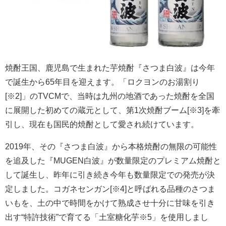
焼酎王国、鹿児島で生まれた芋焼酎『さつま白波』は今年
で誕生から65年目を迎えます。「ロクヨンのお湯割り
[※2]」のTVCMで、当時は九州の地酒であった焼酎を全国
に展開した初めての蔵元として、第1次焼酎ブーム[※3]を牽
引し、現在も国民的焼酎として愛され続けています。
2019年、その『さつま白波』から本格焼酎の無限の可能性
を追及した『MUGEN白波』が数量限定のプレミアム焼酎と
して誕生し、昨年に引き続き今年も数量限定での発売が決
定しました。コガネセンガン[※4]と呼ばれる品種のさつま
いもを、土の中で時間をかけて熟成させ十分に甘味を引き
出す“特許技術”で育てる「土室糖化芋※5」を使用しまし