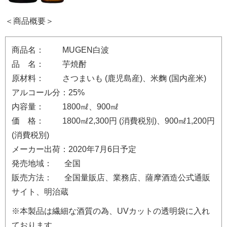
＜商品概要＞
商品名： MUGEN白波
品 名： 芋焼酎
原材料： さつまいも (鹿児島産)、米麴 (国内産米)
アルコール分：25%
内容量： 1800㎖、900㎖
価 格： 1800㎖2,300円 (消費税別)、900㎖1,200円
(消費税別)
メーカー出荷：2020年7月6日予定
発売地域： 全国
販売方法： 全国量販店、業務店、薩摩酒造公式通販
サイト、明治蔵
※本製品は繊細な酒質の為、UVカットの透明袋に入れ
ております。