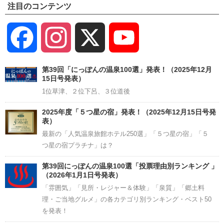
注目のコンテンツ
Facebook
Instagram
X
YouTube
Channel
第39回「にっぽんの温泉100選」発表！（2025年12月
15日号発表）
1位草津、２位下呂、３位道後
2025年度「５つ星の宿」発表！（2025年12月15日号発
表）
最新の「人気温泉旅館ホテル250選」「５つ星の宿」「５
つ星の宿プラチナ」は？
第39回にっぽんの温泉100選「投票理由別ランキング 」
（2026年1月1日号発表）
「雰囲気」「見所・レジャー＆体験」「泉質」「郷土料
理・ご当地グルメ」の各カテゴリ別ランキング・ベスト50
を発表！