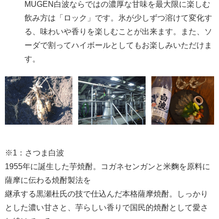
MUGEN白波ならではの濃厚な甘味を最大限に楽しむ
飲み方は「ロック」です。氷が少しずつ溶けて変化す
る、味わいや香りを楽しむことが出来ます。また、ソ
ーダで割ってハイボールとしてもお楽しみいただけま
す。
※1：さつま白波
1955年に誕生した芋焼酎。コガネセンガンと米麴を原料に
薩摩に伝わる焼酎製法を
継承する黒瀬杜氏の技で仕込んだ本格薩摩焼酎。しっかり
とした濃い甘さと、芋らしい香りで国民的焼酎として愛さ