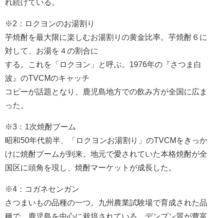
れ続けている。
※2：ロクヨンのお湯割り
芋焼酎を最大限に楽しむお湯割りの黄金比率。芋焼酎６に
対して、お湯を４の割合に
する。これを「ロクヨン」と呼ぶ。1976年の『さつま白
波』のTVCMのキャッチ
コピーが話題となり、鹿児島地方での飲み方が全国に広ま
った。
※3：1次焼酎ブーム
昭和50年代前半、「ロクヨンお湯割り」のTVCMをきっか
けに焼酎ブームが到来。地元で愛されていた本格焼酎が全
国区に頭角を現し、焼酎マーケットが成長した。
※4：コガネセンガン
さつまいもの品種の一つ。九州農業試験場で育成された品
種で、鹿児島を中心に栽培されている。デンプン質が豊富