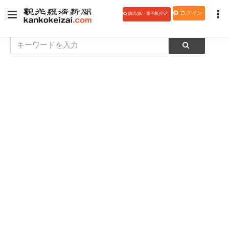
ログイン
購読(紙・電子版)申込