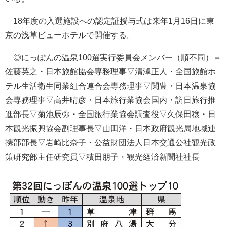
18年度の入選施設への認定証授与式は来年1月16日に東
京の浅草ビューホテルで開催する。
◎にっぽんの温泉100選実行委員会メンバー（順不同）＝
佐藤英之・日本旅館協会専務理事▽清澤正人・全国旅館ホ
テル生活衛生同業組合連合会専務理事▽関豊・日本温泉協
会専務理事▽高井晴彦・日本旅行業協会国内・訪日旅行推
進部長▽菊池辰弥・全国旅行業協会調査役▽久保田穣・日
本観光振興協会副理事長▽山田洋・日本政府観光局地域連
携部部長▽岩崎比奈子・公益財団法人日本交通公社観光政
策研究部主任研究員▽積田朋子・観光経済新聞社社長