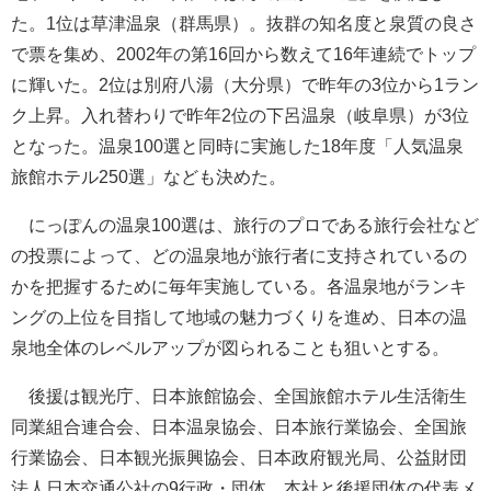
た。1位は草津温泉（群馬県）。抜群の知名度と泉質の良さ
で票を集め、2002年の第16回から数えて16年連続でトップ
に輝いた。2位は別府八湯（大分県）で昨年の3位から1ラン
ク上昇。入れ替わりで昨年2位の下呂温泉（岐阜県）が3位
となった。温泉100選と同時に実施した18年度「人気温泉
旅館ホテル250選」なども決めた。
にっぽんの温泉100選は、旅行のプロである旅行会社など
の投票によって、どの温泉地が旅行者に支持されているの
かを把握するために毎年実施している。各温泉地がランキ
ングの上位を目指して地域の魅力づくりを進め、日本の温
泉地全体のレベルアップが図られることも狙いとする。
後援は観光庁、日本旅館協会、全国旅館ホテル生活衛生
同業組合連合会、日本温泉協会、日本旅行業協会、全国旅
行業協会、日本観光振興協会、日本政府観光局、公益財団
法人日本交通公社の9行政・団体。本社と後援団体の代表メ