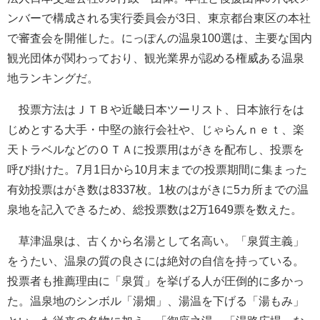
ンバーで構成される実行委員会が3日、東京都台東区の本社
で審査会を開催した。にっぽんの温泉100選は、主要な国内
観光団体が関わっており、観光業界が認める権威ある温泉
地ランキングだ。
投票方法はＪＴＢや近畿日本ツーリスト、日本旅行をは
じめとする大手・中堅の旅行会社や、じゃらんｎｅｔ、楽
天トラベルなどのＯＴＡに投票用はがきを配布し、投票を
呼び掛けた。7月1日から10月末までの投票期間に集まった
有効投票はがき数は8337枚。1枚のはがきに5カ所までの温
泉地を記入できるため、総投票数は2万1649票を数えた。
草津温泉は、古くから名湯として名高い。「泉質主義」
をうたい、温泉の質の良さには絶対の自信を持っている。
投票者も推薦理由に「泉質」を挙げる人が圧倒的に多かっ
た。温泉地のシンボル「湯畑」、湯温を下げる「湯もみ」