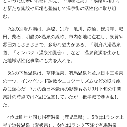
といった従来の名物に加え、「御座之湯」「湯路広場」な
ど新たな施設や広場も整備して温泉街の活性化に取り組
む。
2位の別府八湯は、浜脇、別府、亀川、鉄輪、観海寺、堀
田、柴石、明礬の8温泉の総称。市内各地に点在し、泉質や
雰囲気もさまざまで、多彩な魅力がある。「別府八湯温泉
道」「オンパク（温泉泊覧会）」など、温泉資源を生かし
た地域活性化事業にも力を入れる。
3位の下呂温泉は、草津温泉、有馬温泉と並ぶ日本三名泉
の一つ。インバウンド誘致やエコツーリズムなどの取り組
みに熱心だ。7月の西日本豪雨の影響もあり9月下旬の中間
集計の時点では7位に位置していたが、後半戦で巻き返し
た。
4位は昨年と同じ指宿温泉（鹿児島県）。5位は1ランク上
昇で道後温泉（愛媛県）、6位は1ランク下降で有馬温泉