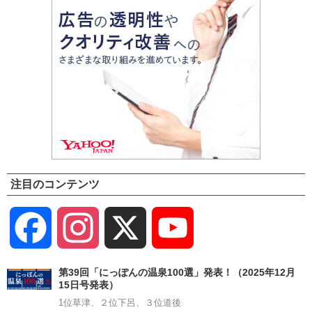
注目のコンテンツ
Facebook
Instagram
X
YouTube
Channel
第39回「にっぽんの温泉100選」発表！（2025年12月
15日号発表）
1位草津、２位下呂、３位道後