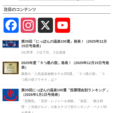
注目のコンテンツ
Facebook
Instagram
X
YouTube
Channel
第39回「にっぽんの温泉100選」発表！（2025年12月
15日号発表）
1位草津、２位下呂、３位道後
2025年度「５つ星の宿」発表！（2025年12月15日号発
表）
最新の「人気温泉旅館ホテル250選」「５つ星の宿」「５
つ星の宿プラチナ」は？
第39回にっぽんの温泉100選「投票理由別ランキング 」
（2026年1月1日号発表）
「雰囲気」「見所・レジャー＆体験」「泉質」「郷土料
理・ご当地グルメ」の各カテゴリ別ランキング・ベスト50
を発表！