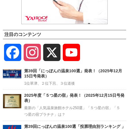
注目のコンテンツ
Facebook
Instagram
X
YouTube
Channel
第39回「にっぽんの温泉100選」発表！（2025年12月
15日号発表）
1位草津、２位下呂、３位道後
2025年度「５つ星の宿」発表！（2025年12月15日号発
表）
最新の「人気温泉旅館ホテル250選」「５つ星の宿」「５
つ星の宿プラチナ」は？
第39回にっぽんの温泉100選「投票理由別ランキング 」