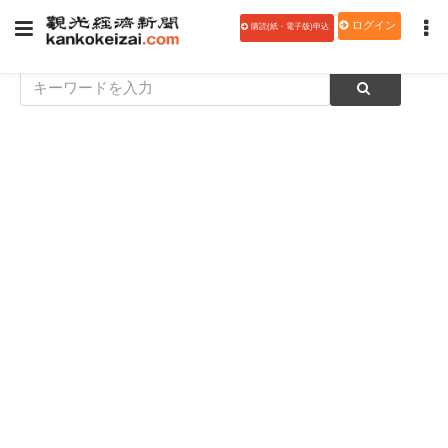
ログイン
購読(紙・電子版)申込